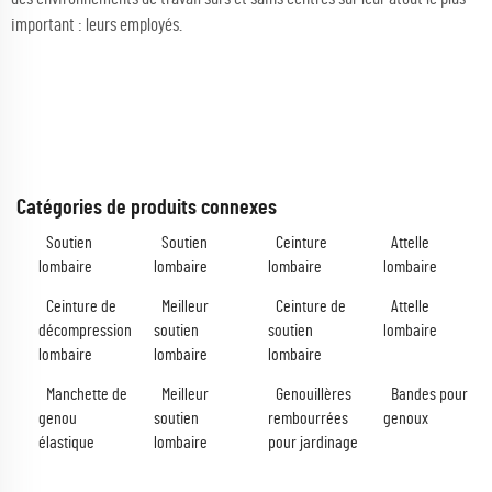
important : leurs employés.
Catégories de produits connexes
Soutien
Soutien
Ceinture
Attelle
lombaire
lombaire
lombaire
lombaire
Ceinture de
Meilleur
Ceinture de
Attelle
décompression
soutien
soutien
lombaire
lombaire
lombaire
lombaire
Manchette de
Meilleur
Genouillères
Bandes pour
genou
soutien
rembourrées
genoux
élastique
lombaire
pour jardinage