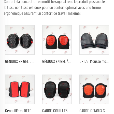
Confort ; la conception en motif hexagonal rend le produit plus souple et
le tissu non tissé est doux pour un confort optimal, avec une forme
ergonomique assurant un confort de travail maximal.
GÉNIOUX EN GEL DFT912
GÉNIOUX EN GEL À CAPUCHON RIGIDE CE DFT010 OFFRENT UNE EXCELLENTE PROTECTION ET UN REMBOURRAGE DES GENOUX
DFT751 Mousse moulée épaisse pour un confort et une protection maximum
Genouillères DFT024 certifiées CE pour jardinage, choix doux et ergonomique pour le travail, léger
GARDE-COUILLES PROFESSIONNELS ROBUSTES EN GEL DS03
GARDE-GENOUX GEL DFT010-1