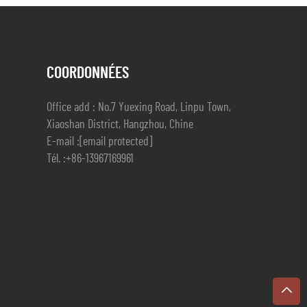
COORDONNÉES
Office add : No.7 Yuexing Road, Linpu Town,
Xiaoshan District, Hangzhou, Chine
E-mail :
[email protected]
Tél. :
+86-13967169961