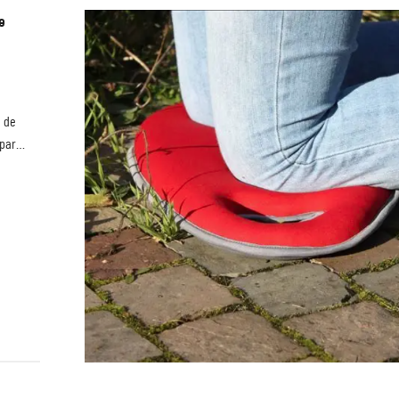
e
e de
 par
les sont