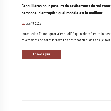
Genouillères pour poseurs de revêtements de sol contr
personnel d'entrepôt : quel modèle est le meilleur
Aug 18, 2025
Introduction En tant qu'ouvrier qualifié qui a alterné entre la pos
revêtements de sol et le travail en entrepôt au fil des ans, je sais
expérience que les genouillères ne sont pas qu'un accessoire : el
essentielles. Passer 8 heures ou plus par jour à genoux...
En savoir plus