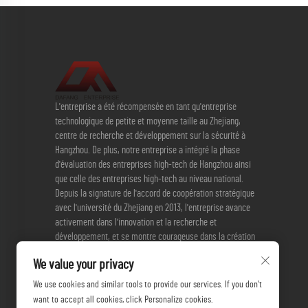
L'entreprise a été récompensée en tant qu'entreprise
technologique de petite et moyenne taille au Zhejiang,
centre de recherche et développement sur la sécurité à
Hangzhou. De plus, notre entreprise a intégré la phase
d'évaluation des entreprises high-tech de Hangzhou ainsi
que celle des entreprises high-tech au niveau national.
Depuis la signature de l'accord de coopération stratégique
avec l'université du Zhejiang en 2013, l'entreprise avance
activement dans l'innovation et la recherche et
développement, et se montre courageuse dans la création
de nouveaux produits. Actuellement, l'entreprise dispose de
We value your privacy
3 brevets d'invention et de 17 brevets pratiques.
We use cookies and similar tools to provide our services. If you don't
want to accept all cookies, click Personalize cookies.