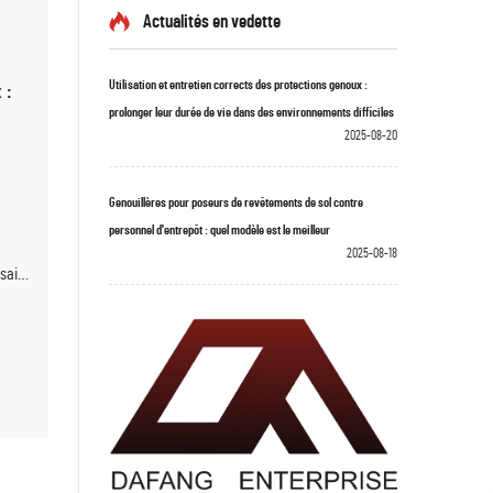
Actualités en vedette
Utilisation et entretien corrects des protections genoux :
 :
prolonger leur durée de vie dans des environnements difficiles
2025-08-20
Genouillères pour poseurs de revêtements de sol contre
personnel d'entrepôt : quel modèle est le meilleur
2025-08-18
sais
s