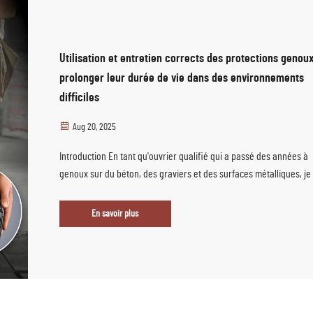
Utilisation et entretien corrects des protections genoux
prolonger leur durée de vie dans des environnements
difficiles
Aug 20, 2025
Introduction En tant qu'ouvrier qualifié qui a passé des années à
genoux sur du béton, des graviers et des surfaces métalliques, je 
que les protège-genoux ne sont pas seulement un équipement : il
constituent la meilleure défense de vos genoux. Lorsque vous
En savoir plus
travaillez sur un chantier de construction, ...