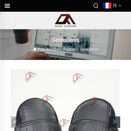
FR
Genouillères
Page d’accueil
>
Produits
>
Genouillères