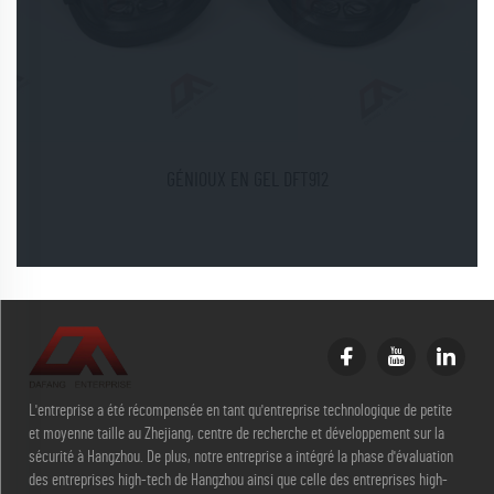
GÉNIOUX EN GEL DFT912
L'entreprise a été récompensée en tant qu'entreprise technologique de petite
et moyenne taille au Zhejiang, centre de recherche et développement sur la
sécurité à Hangzhou. De plus, notre entreprise a intégré la phase d'évaluation
des entreprises high-tech de Hangzhou ainsi que celle des entreprises high-