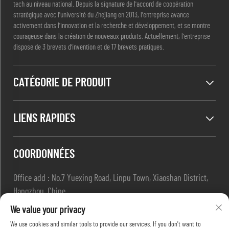
tech au niveau national. Depuis la signature de l'accord de coopération
stratégique avec l'université du Zhejiang en 2013, l'entreprise avance
activement dans l'innovation et la recherche et développement, et se montre
courageuse dans la création de nouveaux produits. Actuellement, l'entreprise
dispose de 3 brevets d'invention et de 17 brevets pratiques.
CATÉGORIE DE PRODUIT
LIENS RAPIDES
COORDONNÉES
Office add : No.7 Yuexing Road, Linpu Town, Xiaoshan District,
Hangzhou, Chine
E-mail :
[email protected]
We value your privacy
Tél. :
+86-13967169961
We use cookies and similar tools to provide our services. If you don't want to