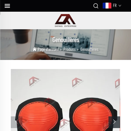
FR
Genouillères
Page d'accueil
>
Produits
>
Genouillères