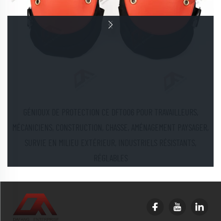
GÉNIOUX DE PROTECTION CE DFT006 POUR TRAVAILLEURS,
MÉCANICIENS, CONSTRUCTION, CHASSE, AMÉNAGEMENT PAYSAGER,
SURVIE EN MILIEU EXTÉRIEUR, INDUSTRIELS RÉSISTANTS,
RÉGLABLES