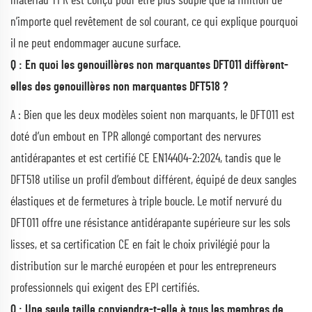
matériau TPR est conçu pour être plus souple que la finition de
n’importe quel revêtement de sol courant, ce qui explique pourquoi
il ne peut endommager aucune surface.
Q : En quoi les genouillères non marquantes DFT011 diffèrent-
elles des genouillères non marquantes DFT518 ?
A : Bien que les deux modèles soient non marquants, le DFT011 est
doté d’un embout en TPR allongé comportant des nervures
antidérapantes et est certifié CE EN14404-2:2024, tandis que le
DFT518 utilise un profil d’embout différent, équipé de deux sangles
élastiques et de fermetures à triple boucle. Le motif nervuré du
DFT011 offre une résistance antidérapante supérieure sur les sols
lisses, et sa certification CE en fait le choix privilégié pour la
distribution sur le marché européen et pour les entrepreneurs
professionnels qui exigent des EPI certifiés.
Q : Une seule taille conviendra-t-elle à tous les membres de