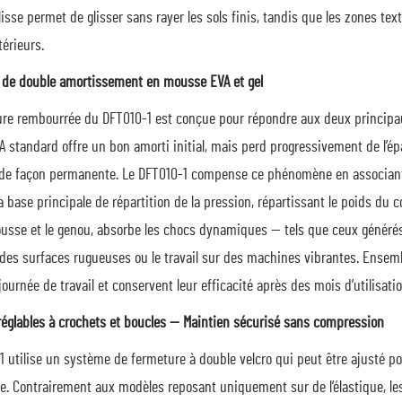
lisse permet de glisser sans rayer les sols finis, tandis que les zones te
térieurs.
 de double amortissement en mousse EVA et gel
ture rembourrée du DFT010-1 est conçue pour répondre aux deux principa
standard offre un bon amorti initial, mais perd progressivement de l’épai
e façon permanente. Le DFT010-1 compense ce phénomène en associant 
a base principale de répartition de la pression, répartissant le poids du c
ousse et le genou, absorbe les chocs dynamiques — tels que ceux générés
 des surfaces rugueuses ou le travail sur des machines vibrantes. Ensem
journée de travail et conservent leur efficacité après des mois d’utilisati
 réglables à crochets et boucles — Maintien sécurisé sans compression
1 utilise un système de fermeture à double velcro qui peut être ajusté p
e. Contrairement aux modèles reposant uniquement sur de l’élastique, les