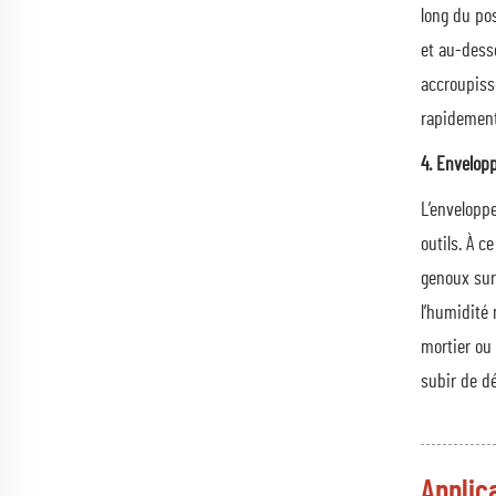
long du pos
et au-desso
accroupiss
rapidement 
4. Envelop
L’enveloppe
outils. À c
genoux sur
l’humidité 
mortier ou 
subir de dé
Applic