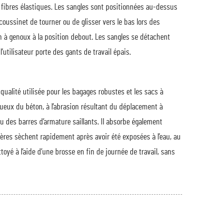
es fibres élastiques. Les sangles sont positionnées au-dessus
oussinet de tourner ou de glisser vers le bas lors des
 à genoux à la position debout. Les sangles se détachent
tilisateur porte des gants de travail épais.
ualité utilisée pour les bagages robustes et les sacs à
ugueux du béton, à l’abrasion résultant du déplacement à
 des barres d’armature saillants. Il absorbe également
llères sèchent rapidement après avoir été exposées à l’eau, au
oyé à l’aide d’une brosse en fin de journée de travail, sans