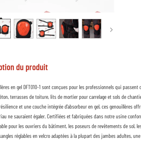
ption du produit
llères en gel DFT010-1 sont conçues pour les professionnels qui passent
éton, terrasses de toiture, lits de mortier pour carrelage et sols de cha
ésilience et une couche intégrée d’absorbeur en gel, ces genouillères of
au ne sauraient égaler. Certifiées et fabriquées dans notre usine confor
able pour les ouvriers du bâtiment, les poseurs de revêtements de sol, les 
angles réglables en velcro adaptées à la plupart des jambes adultes, une