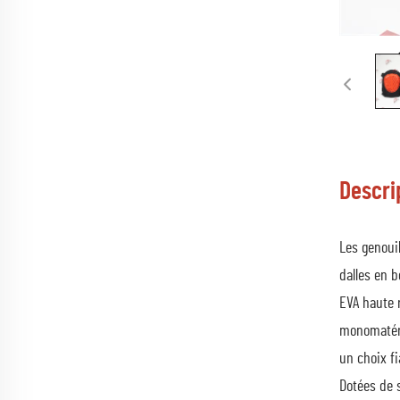
Descri
Les genoui
dalles en b
EVA haute r
monomatéri
un choix fi
Dotées de s