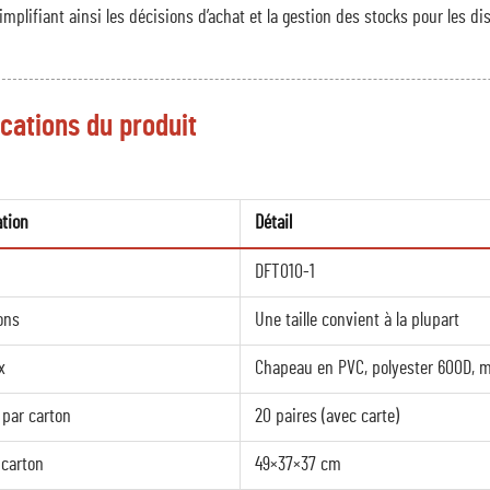
implifiant ainsi les décisions d’achat et la gestion des stocks pour les di
ications du produit
ation
Détail
DFT010-1
ons
Une taille convient à la plupart
x
Chapeau en PVC, polyester 600D, m
 par carton
20 paires (avec carte)
 carton
49×37×37 cm