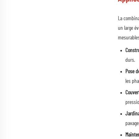
La combinai
un large év
mesurables 
Constru
durs.
Pose d
les pha
Couver
pressi
Jardin
pavage
Mainten