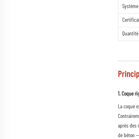
Système
Certifica
Quantit
Princi
1. Coque r
La coque ex
Contrairem
après des m
de béton — 