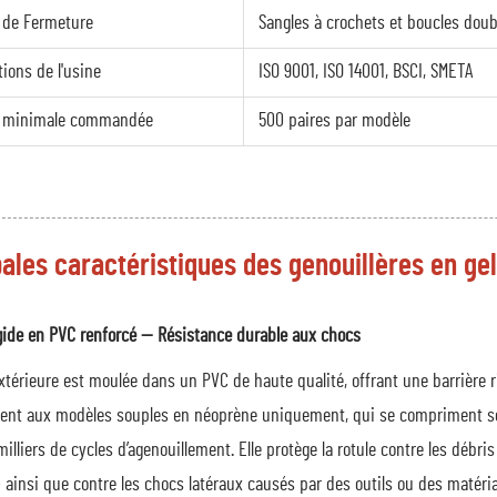
 de Fermeture
Sangles à crochets et boucles doub
tions de l'usine
ISO 9001, ISO 14001, BSCI, SMETA
é minimale commandée
500 paires par modèle
pales caractéristiques des genouillères en ge
igide en PVC renforcé — Résistance durable aux chocs
térieure est moulée dans un PVC de haute qualité, offrant une barrière rig
ent aux modèles souples en néoprène uniquement, qui se compriment sou
illiers de cycles d’agenouillement. Elle protège la rotule contre les débri
ainsi que contre les chocs latéraux causés par des outils ou des matéria