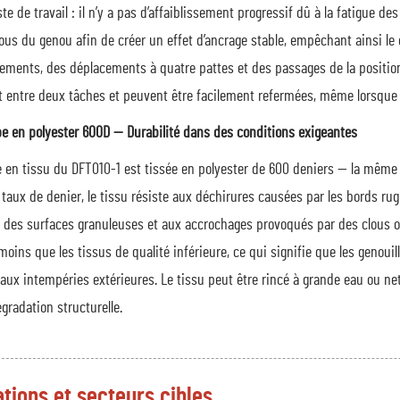
te de travail : il n’y a pas d’affaiblissement progressif dû à la fatigue d
us du genou afin de créer un effet d’ancrage stable, empêchant ainsi le c
ements, des déplacements à quatre pattes et des passages de la position
entre deux tâches et peuvent être facilement refermées, même lorsque l’u
pe en polyester 600D — Durabilité dans des conditions exigeantes
 en tissu du DFT010-1 est tissée en polyester de 600 deniers — la même q
e taux de denier, le tissu résiste aux déchirures causées par les bords r
 des surfaces granuleuses et aux accrochages provoqués par des clous ou
moins que les tissus de qualité inférieure, ce qui signifie que les genoui
aux intempéries extérieures. Le tissu peut être rincé à grande eau ou nett
gradation structurelle.
ations et secteurs cibles