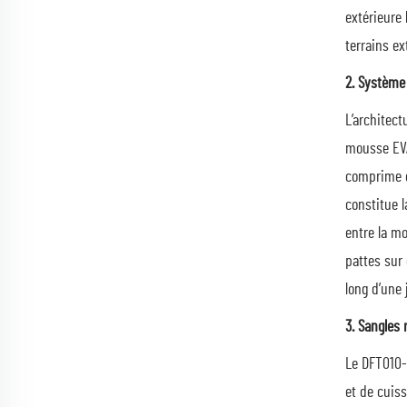
extérieure 
terrains ex
2. Système
L’architec
mousse EVA 
comprime d
constitue l
entre la m
pattes sur
long d’une 
3. Sangles
Le DFT010-
et de cuiss