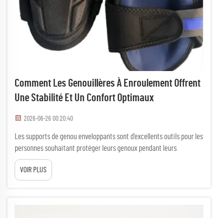
Comment Les Genouillères À Enroulement Offrent
Une Stabilité Et Un Confort Optimaux
2026-06-26 00:20:40
Les supports de genou enveloppants sont d’excellents outils pour les
personnes souhaitant protéger leurs genoux pendant leurs
déplacements. Ils sont particulièrement adaptés aux activités
VOIR PLUS
sportives, professionnelles ou quotidiennes. DAFAN fabrique ces
supports afin que vous vous sentiez en sécurité et à l’aise. Lorsque
vous en portez un, il épouse parfaitement la forme de votre genou.
Ceci …