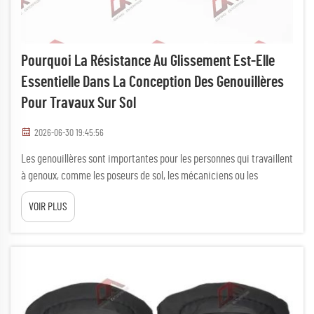
Pourquoi La Résistance Au Glissement Est-Elle
Essentielle Dans La Conception Des Genouillères
Pour Travaux Sur Sol
2026-06-30 19:45:56
Les genouillères sont importantes pour les personnes qui travaillent
à genoux, comme les poseurs de sol, les mécaniciens ou les
jardiniers. Si vous restez longtemps à genoux, vous savez à quel
VOIR PLUS
point cela peut faire mal. C’est précisément là que les genouillères
entrent en jeu. Elles protègent les genoux contre les surfaces dures,
mais un élément les rend encore plus efficaces : la résistance au
glissement...