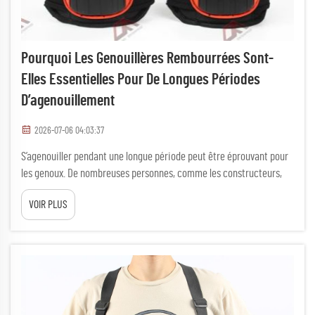
Pourquoi Les Genouillères Rembourrées Sont-
Elles Essentielles Pour De Longues Périodes
D’agenouillement
2026-07-06 04:03:37
S’agenouiller pendant une longue période peut être éprouvant pour
les genoux. De nombreuses personnes, comme les constructeurs,
les jardiniers ou même les bricoleurs amateurs, passent des heures
VOIR PLUS
à genoux. Cela entraîne douleur et inconfort. C’est là
qu’interviennent les genouillères rembourrées et capitonnées…