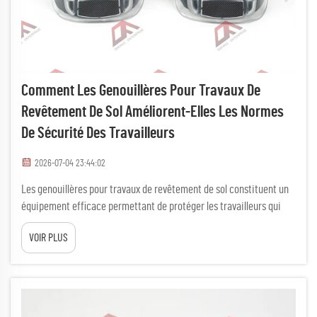
Comment Les Genouillères Pour Travaux De
Revêtement De Sol Améliorent-Elles Les Normes
De Sécurité Des Travailleurs
2026-07-04 23:44:02
Les genouillères pour travaux de revêtement de sol constituent un
équipement efficace permettant de protéger les travailleurs qui
restent longtemps à genoux. Ces protections sont essentielles sur
VOIR PLUS
les chantiers de construction et dans les entrepôts. Lorsqu’ils
utilisent des genouillères, les travailleurs se sentent plus à l’aise et
en sécurité. Cet équipement réduit les risques de blessures, qui...