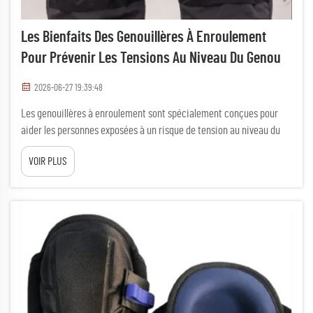
Les Bienfaits Des Genouillères À Enroulement
Pour Prévenir Les Tensions Au Niveau Du Genou
2026-06-27 19:39:48
Les genouillères à enroulement sont spécialement conçues pour
aider les personnes exposées à un risque de tension au niveau du
genou. Elles s’enroulent autour du genou afin d’offrir un soutien et
VOIR PLUS
une stabilité supplémentaires. Cela peut être particulièrement
important lors d’activités exerçant une pression sur les genoux…