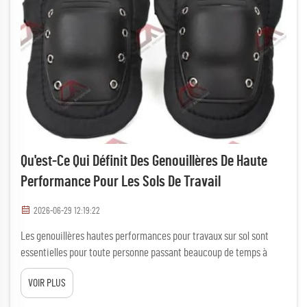
Qu'est-Ce Qui Définit Des Genouillères De Haute
Performance Pour Les Sols De Travail
2026-06-29 12:19:22
Les genouillères hautes performances pour travaux sur sol sont
essentielles pour toute personne passant beaucoup de temps à
travailler à genoux. Que vous soyez entrepreneur, poseur de
VOIR PLUS
revêtements de sol ou bricoleur amateur, ces genouillères rendent
le travail plus facile et plus confortable...