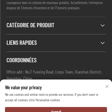
courageuse dans la création de nouveaux produits. Actuellement, l'entreprise
dispose de 3 brevets d'invention et de 17 brevets pratiques.
CATÉGORIE DE PRODUIT
LIENS RAPIDES
COORDONNÉES
Office add : No.7 Yuexing Road, Linpu Town, Xiaoshan District,
Hangzhou, Chine
E-mail :
[email protected]
We value your privacy
Tél. :
+86-13967169961
We use cookies and similar tools to provide our services. If you don't want to
accept all cookies, click Personalize cookies.
Droits d'auteur © Hangzhou Dafang Safety Co.,ltd Tous droits
Accept all