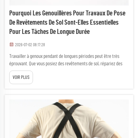
Pourquoi Les Genouillères Pour Travaux De Pose
De Revêtements De Sol Sont-Elles Essentielles
Pour Les Tâches De Longue Durée
2026-07-02 08:17:28
Travailler à genoux pendant de longues périodes peut être très
éprouvant. Que vous posiez des revêtements de sol, répariez des
canalisations ou effectuiez toute autre tâche nécessitant de
VOIR PLUS
s’agenouiller, le sol dur provoque de fortes douleurs. C’est
précisément dans ce cas que les genouillères pour travaux de pose
de revêtements de sol entrent en jeu. Ces protections spéciales
préservent vos genoux et rendent plus facile le travail...