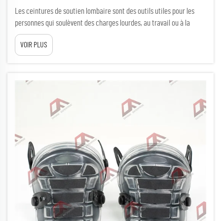
Les ceintures de soutien lombaire sont des outils utiles pour les
personnes qui soulèvent des charges lourdes, au travail ou à la
maison. Elles s’enroulent autour de la taille et offrent un soutien
VOIR PLUS
supplémentaire au bas du dos. Lorsque l’on soulève des objets
lourds, le dos risque de se blesser si la posture n’est pas correcte.
Une ceinture aide à maintenir le dos...