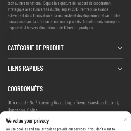
tech au niveau national. Depuis la signature de l'accord de coopération
stratégique avec l'université du Zhejiang en 2013, l'entreprise avance
activement dans l'innovation et la recherche et développement, et se montre
courageuse dans la création de nouveaux produits. Actuellement, l'entreprise
dispose de 3 brevets d'invention et de 17 brevets pratiques.
CATÉGORIE DE PRODUIT
LIENS RAPIDES
COORDONNÉES
Office add : No.7 Yuexing Road, Linpu Town, Xiaoshan District,
Hangzhou, Chine
E-mail :
[email protected]
We value your privacy
Tél. :
+86-13967169961
We use cookies and similar tools to provide our services. If you don't want to