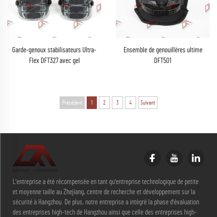
Garde-genoux stabilisateurs Ultra-
Ensemble de genouillères ultime
Flex DFT327 avec gel
DFT501
Précédent
1
2
3
4
Suivant
L'entreprise a été récompensée en tant qu'entreprise technologique de petite
et moyenne taille au Zhejiang, centre de recherche et développement sur la
sécurité à Hangzhou. De plus, notre entreprise a intégré la phase d'évaluation
des entreprises high-tech de Hangzhou ainsi que celle des entreprises high-