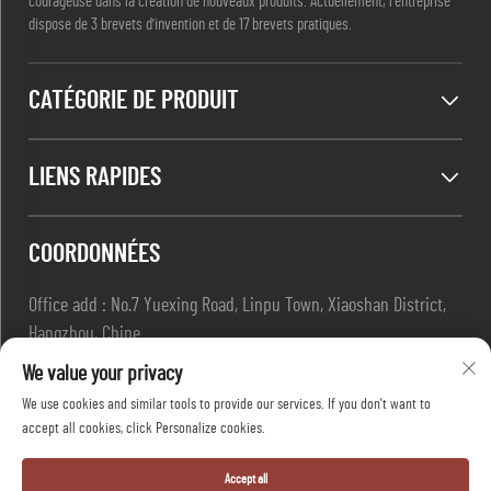
courageuse dans la création de nouveaux produits. Actuellement, l'entreprise
dispose de 3 brevets d'invention et de 17 brevets pratiques.
CATÉGORIE DE PRODUIT
LIENS RAPIDES
COORDONNÉES
Office add : No.7 Yuexing Road, Linpu Town, Xiaoshan District,
Hangzhou, Chine
E-mail :
[email protected]
We value your privacy
Tél. :
+86-13967169961
We use cookies and similar tools to provide our services. If you don't want to
accept all cookies, click Personalize cookies.
Droits d'auteur © Hangzhou Dafang Safety Co.,ltd Tous droits
Accept all