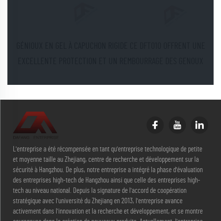
GÉNIOUX EN GEL À CAPUCHON RIGIDE CE DFT010 OFFRENT UNE
EXCELLENTE PROTECTION ET UN REMBOURRAGE DES GENOUX
L'entreprise a été récompensée en tant qu'entreprise technologique de petite
et moyenne taille au Zhejiang, centre de recherche et développement sur la
sécurité à Hangzhou. De plus, notre entreprise a intégré la phase d'évaluation
des entreprises high-tech de Hangzhou ainsi que celle des entreprises high-
tech au niveau national. Depuis la signature de l'accord de coopération
stratégique avec l'université du Zhejiang en 2013, l'entreprise avance
activement dans l'innovation et la recherche et développement, et se montre