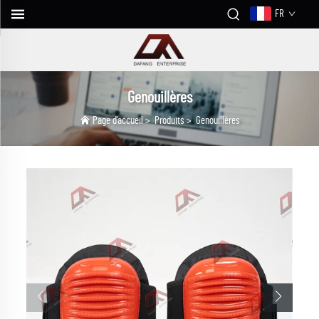
FR
Genouillères
Page d’accueil
>
Produits
>
Genouillères