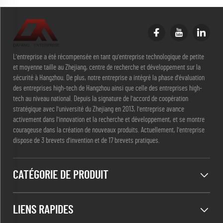
L'entreprise a été récompensée en tant qu'entreprise technologique de petite
et moyenne taille au Zhejiang, centre de recherche et développement sur la
sécurité à Hangzhou. De plus, notre entreprise a intégré la phase d'évaluation
des entreprises high-tech de Hangzhou ainsi que celle des entreprises high-
tech au niveau national. Depuis la signature de l'accord de coopération
stratégique avec l'université du Zhejiang en 2013, l'entreprise avance
activement dans l'innovation et la recherche et développement, et se montre
courageuse dans la création de nouveaux produits. Actuellement, l'entreprise
dispose de 3 brevets d'invention et de 17 brevets pratiques.
CATÉGORIE DE PRODUIT
LIENS RAPIDES