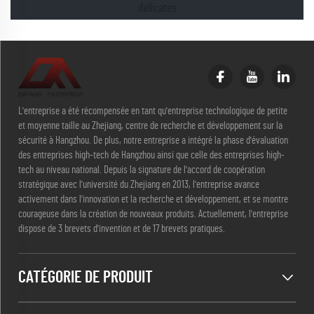
délicates
L'entreprise a été récompensée en tant qu'entreprise technologique de petite
et moyenne taille au Zhejiang, centre de recherche et développement sur la
sécurité à Hangzhou. De plus, notre entreprise a intégré la phase d'évaluation
des entreprises high-tech de Hangzhou ainsi que celle des entreprises high-
tech au niveau national. Depuis la signature de l'accord de coopération
stratégique avec l'université du Zhejiang en 2013, l'entreprise avance
activement dans l'innovation et la recherche et développement, et se montre
courageuse dans la création de nouveaux produits. Actuellement, l'entreprise
dispose de 3 brevets d'invention et de 17 brevets pratiques.
CATÉGORIE DE PRODUIT