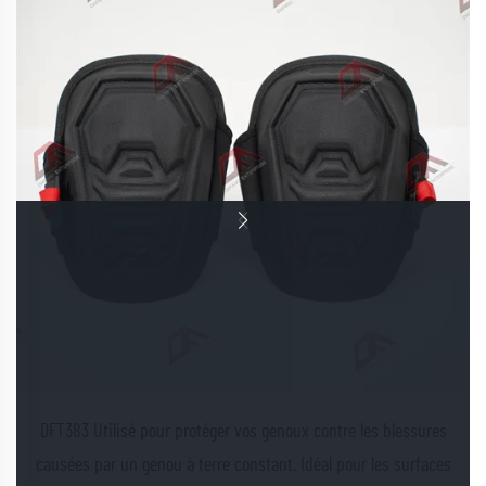
DFT383 Utilisé pour protéger vos genoux contre les blessures
causées par un genou à terre constant. Idéal pour les surfaces