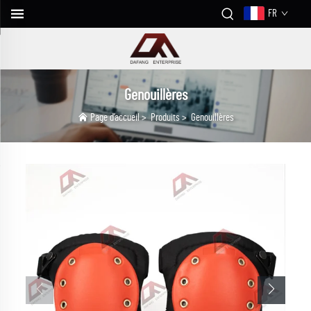
FR
Genouillères
Page d’accueil
>
Produits
>
Genouillères