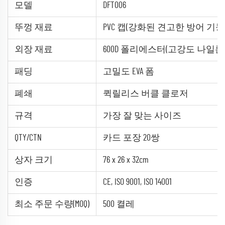
모델
DFT006
뚜껑 재료
PVC 캡(강화된 견고한 방어 기능
외장 재료
600D 폴리에스터(고강도 나일론
패딩
고밀도 EVA 폼
폐쇄
퀵릴리스 버클 클로저
규격
가장 잘 맞는 사이즈
QTY/CTN
카드 포장 20쌍
상자 크기
76 x 26 x 32cm
인증
CE, ISO 9001, ISO 14001
최소 주문 수량(MOQ)
500 켤레