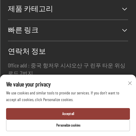
제품 카테고리
빠른 링크
연락처 정보
Office add : 중국 항저우 시샤오산 구 린푸 타운 위싱
로드 7번지
이메일 :
[email protected]
We value your privacy
전화번호 :
+86-13967169961
We use cookies and similar tools to provide our services. If you don't want to
accept all cookies, click Personalize cookies.
Copyright © 항저우 다팡 세이프티 유한회사 모든 권
Accept all
리 보유 -
개인정보 보호정책
-
블로그
Personalize cookies