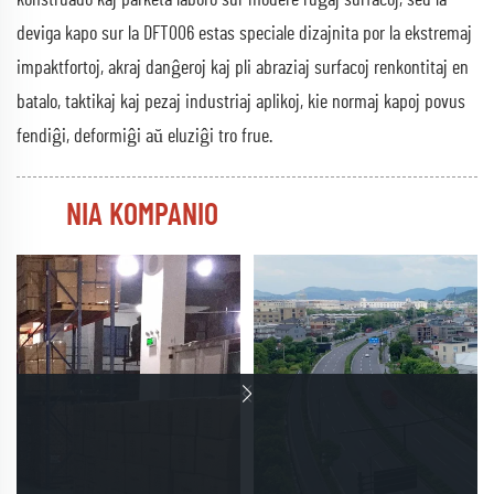
deviga kapo sur la DFT006 estas speciale dizajnita por la ekstremaj
impaktfortoj, akraj danĝeroj kaj pli abraziaj surfacoj renkontitaj en
batalo, taktikaj kaj pezaj industriaj aplikoj, kie normaj kapoj povus
fendiĝi, deformiĝi aŭ eluziĝi tro frue.
NIA KOMPANIO