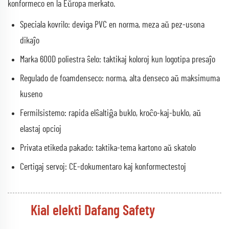
konformeco en la Eŭropa merkato.
Speciala kovrilo: deviga PVC en norma, meza aŭ pez-usona
dikaĵo
Marka 600D poliestra ŝelo: taktikaj koloroj kun logotipa presaĵo
Regulado de foamdenseco: norma, alta denseco aŭ maksimuma
kuseno
Fermilsistemo: rapida elŝaltiĝa buklo, kroĉo-kaj-buklo, aŭ
elastaj opcioj
Privata etikeda pakado: taktika-tema kartono aŭ skatolo
Certigaj servoj: CE-dokumentaro kaj konformectestoj
Kial elekti Dafang Safety