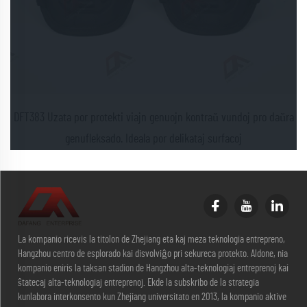
n genuojn kontraŭ vundoj pro daŭra
DFT380 CE Daŭrinda neoprena femu
 por delikataj surfacoj
je sia loko sen maleblig
La kompanio ricevis la titolon de Zhejiang eta kaj meza teknologia entrepreno,
Hangzhou centro de esplorado kai disvolviĝo pri sekureca protekto. Aldone, nia
kompanio eniris la taksan stadion de Hangzhou alta-teknologiaj entreprenoj kai
ŝtatecaj alta-teknologiaj entreprenoj. Ekde la subskribo de la strategia
kunlabora interkonsento kun Zhejiang universitato en 2013, la kompanio aktive