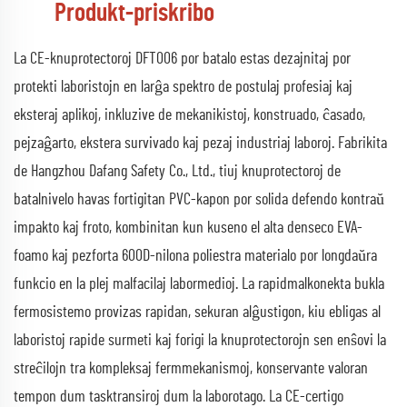
Produkt-priskribo
La CE-knuprotectoroj DFT006 por batalo estas dezajnitaj por
protekti laboristojn en larĝa spektro de postulaj profesiaj kaj
eksteraj aplikoj, inkluzive de mekanikistoj, konstruado, ĉasado,
pejzaĝarto, ekstera survivado kaj pezaj industriaj laboroj. Fabrikita
de Hangzhou Dafang Safety Co., Ltd., tiuj knuprotectoroj de
batalnivelo havas fortigitan PVC-kapon por solida defendo kontraŭ
impakto kaj froto, kombinitan kun kuseno el alta denseco EVA-
foamo kaj pezforta 600D-nilona poliestra materialo por longdaŭra
funkcio en la plej malfacilaj labormedioj. La rapidmalkonekta bukla
fermosistemo provizas rapidan, sekuran alĝustigon, kiu ebligas al
laboristoj rapide surmeti kaj forigi la knuprotectorojn sen enŝovi la
streĉilojn tra kompleksaj fermmekanismoj, konservante valoran
tempon dum tasktransiroj dum la laborotago. La CE-certigo