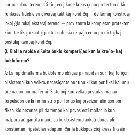
sur malplana tereno. Ĉi tiuj ecoj kune kreas genuoprotectoron kiu
funkcias fideble en diversaj taktikaj kondiĉoj — de larmaj konstruaj
lokoj ĝis rokaj eksteraj terenoj — provizante la kompletan protekton,
kiun taktikaj uzantoj postulas de sia ekipaĵo en nepredictaj kaj
postulaj kampaj kondiĉoj.
Q: Kiel la rapida elŝalta buklo kompariĝas kun la kroĉo- kaj
buklofermo?
A: La rapidmalferma buklofermo ebligas pli rapidan sur- kaj forigon
ol sistemoj kun velkro, necesigante nur unu klikon por fiksi kaj unu
premadon por malfermi. Sistemoj kun velkro postulas manan
forpeladon de la ferma strio por forigo kaj precizan alinigon por
fikso, kio bezonas pli da tempo kaj povas esti malfacila kun
malpura aŭ gantita mano. La buklosistemo ankaŭ donas pli
konstantan, ripeteblan adapton, ĉar la buklopozicioj kreas fiksajn