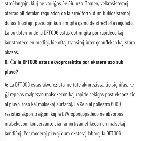
streĉlongojn, kiuj ne variiĝas ĉe ĉiu uzo. Tamen, velkrosistemoj
ofertas pli detalan reguladon de la streĉforto, dum buklosistemoj
donas fiksitajn poziciojn kun limigita gamo de streĉforta regulado.
La buklofermo de la DFT006 estas optimigita por rapideco kaj
konstanteco en medioj, kie oftaj transiroj inter genuflekso kaj staro
okazas.
Q: Ĉu la DFT006 estas akvoprotektita por ekstera uzo sub
pluvo?
A: La DFT006 estas akvorezista, ne tute akrorezista, tio signifas, ke
ĝi repelas malpezan malsekecon kaj rapide sekigas post ekspozicio
al pluvo, roso kaj malsekaj surfacoj. La ŝelo el poliestro 600D
rezistas akpon traiĝon, kaj la EVA-spongopadeco ne absorbas
malsekecon, konservante sian amortizan efikecon en malsekaj
kondiĉoj. Por moderaj pluvoj dum eksteraj laboroj la DFT006