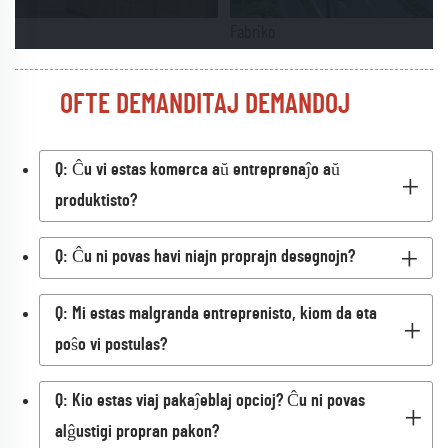
Fabriko
OFTE DEMANDITAJ DEMANDOJ
Q: Ĉu vi estas komerca aŭ entreprenaĵo aŭ
produktisto?
Q: Ĉu ni povas havi niajn proprajn desegnojn?
Q: Mi estas malgranda entreprenisto, kiom da eta
poŝo vi postulas?
Q: Kio estas viaj pakaĵeblaj opcioj? Ĉu ni povas
alĝustigi propran pakon?