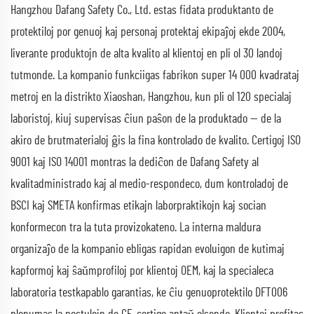
Hangzhou Dafang Safety Co., Ltd. estas fidata produktanto de
protektiloj por genuoj kaj personaj protektaj ekipaĵoj ekde 2004,
liverante produktojn de alta kvalito al klientoj en pli ol 30 landoj
tutmonde. La kompanio funkciigas fabrikon super 14 000 kvadrataj
metroj en la distrikto Xiaoshan, Hangzhou, kun pli ol 120 specialaj
laboristoj, kiuj supervisas ĉiun paŝon de la produktado — de la
akiro de brutmaterialoj ĝis la fina kontrolado de kvalito. Certigoj ISO
9001 kaj ISO 14001 montras la dediĉon de Dafang Safety al
kvalitadministrado kaj al medio-respondeco, dum kontroladoj de
BSCI kaj SMETA konfirmas etikajn laborpraktikojn kaj socian
konformecon tra la tuta provizokateno. La interna maldura
organizaĵo de la kompanio ebligas rapidan evoluigon de kutimaj
kapformoj kaj ŝaŭmprofiloj por klientoj OEM, kaj la specialeca
laboratoria testkapablo garantias, ke ĉiu genuoprotektilo DFT006