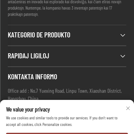
antaŭeniras en inovado kai esplorado kai disvolviĝo, kai ĉiam eliras novajn
produktojn. Nuntempe, la kompanio havas 3 inventajn patentojn kai 17
praktikajn patentojn.
KATEGORIO DE PRODUKTO
RAPIDAJ LIGILOJ
KONTAKTA INFORMO
Office add : No.7 Yuexing Road, Linpu Town, Xiaoshan District,
Hangzhou, China
Poŝtmesaĝo :
[email protected]
We value your privacy
Tel :
+86-13967169961
We use cookies and similar tools to provide our services. If you don't want to
accept all cookies, click Personalize cookies.