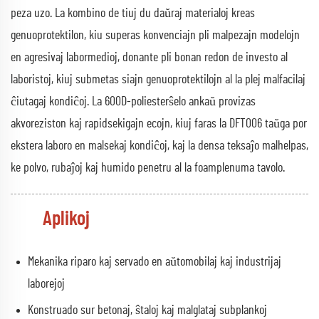
peza uzo. La kombino de tiuj du daŭraj materialoj kreas
genuoprotektilon, kiu superas konvenciajn pli malpezajn modelojn
en agresivaj labormedioj, donante pli bonan redon de investo al
laboristoj, kiuj submetas siajn genuoprotektilojn al la plej malfacilaj
ĉiutagaj kondiĉoj. La 600D-poliesterŝelo ankaŭ provizas
akvoreziston kaj rapidsekigajn ecojn, kiuj faras la DFT006 taŭga por
ekstera laboro en malsekaj kondiĉoj, kaj la densa teksaĵo malhelpas,
ke polvo, rubaĵoj kaj humido penetru al la foamplenuma tavolo.
Aplikoj
Mekanika riparo kaj servado en aŭtomobilaj kaj industrijaj
laborejoj
Konstruado sur betonaj, ŝtaloj kaj malglataj subplankoj