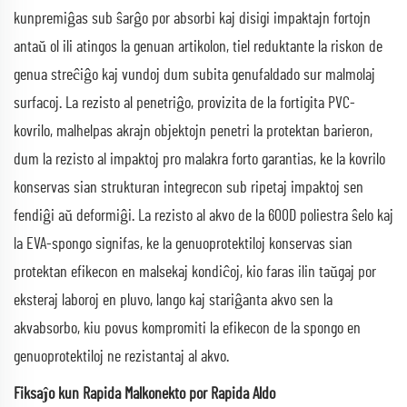
kunpremiĝas sub ŝarĝo por absorbi kaj disigi impaktajn fortojn
antaŭ ol ili atingos la genuan artikolon, tiel reduktante la riskon de
genua streĉiĝo kaj vundoj dum subita genufaldado sur malmolaj
surfacoj. La rezisto al penetriĝo, provizita de la fortigita PVC-
kovrilo, malhelpas akrajn objektojn penetri la protektan barieron,
dum la rezisto al impaktoj pro malakra forto garantias, ke la kovrilo
konservas sian strukturan integrecon sub ripetaj impaktoj sen
fendiĝi aŭ deformiĝi. La rezisto al akvo de la 600D poliestra ŝelo kaj
la EVA-spongo signifas, ke la genuoprotektiloj konservas sian
protektan efikecon en malsekaj kondiĉoj, kio faras ilin taŭgaj por
eksteraj laboroj en pluvo, lango kaj stariĝanta akvo sen la
akvabsorbo, kiu povus kompromiti la efikecon de la spongo en
genuoprotektiloj ne rezistantaj al akvo.
Fiksaĵo kun Rapida Malkonekto por Rapida Aldo