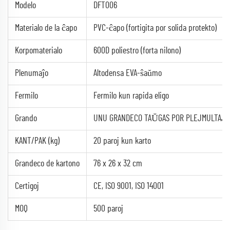
Modelo
DFT006
Materialo de la ĉapo
PVC-ĉapo (fortigita por solida protekto)
Korpomaterialo
600D poliestro (forta nilono)
Plenumaĵo
Altodensa EVA-ŝaŭmo
Fermilo
Fermilo kun rapida eligo
Grando
UNU GRANDECO TAŬGAS POR PLEJMULTAJ
KANT/PAK (kg)
20 paroj kun karto
Grandeco de kartono
76 x 26 x 32 cm
Certigoj
CE, ISO 9001, ISO 14001
MOQ
500 paroj