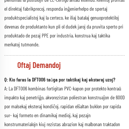
plenumas la postulojn de CE-certigo antaŭ elsendo. Klientoj profitas
el direktaj fabrikprecoj, responda inĝenierhelpo de spertaj
produktspecialistoj kaj la certeco, ke iliaj batalaj genuoprotektiloj
devenas de produktanto kun pli ol dudek jaroj da pruvita sperto pri
produktado de pezaj PPE por industria, konstrua kaj taktika
merkatoj tutmonde.
Oftaj Demandoj
Q: Kio faras la DFT006 taŭga por taktikaj kaj eksteraj uzoj?
A: La DFT006 kombinas fortigitan PVC-kapon por protekto kontraŭ
impakto kaj penetriĝo, akvorezistan poliestran konstruaĵon de 600D
por malsekaj eksteraj kondiĉoj, rapidan elŝaltan buklon por rapida
sur- kaj formeto en dinamikaj medioj, kaj pezajn
konstrumaterialojn kiuj rezistas abrazion kaj malbonan traktadon