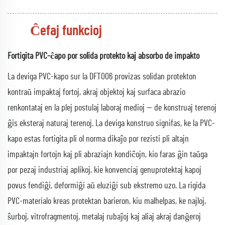
Ĉefaj funkcioj
Fortigita PVC-ĉapo por solida protekto kaj absorbo de impakto
La deviga PVC-kapo sur la DFT006 provizas solidan protekton
kontraŭ impaktaj fortoj, akraj objektoj kaj surfaca abrazio
renkontataj en la plej postulaj laboraj medioj — de konstruaj terenoj
ĝis eksteraj naturaj terenoj. La deviga konstruo signifas, ke la PVC-
kapo estas fortigita pli ol norma dikaĵo por rezisti pli altajn
impaktajn fortojn kaj pli abraziajn kondiĉojn, kio faras ĝin taŭga
por pezaj industriaj aplikoj, kie konvenciaj genuprotektaj kapoj
povus fendiĝi, deformiĝi aŭ eluziĝi sub ekstremo uzo. La rigida
PVC-materialo kreas protektan barieron, kiu malhelpas, ke najloj,
ŝurboj, vitrofragmentoj, metalaj rubaĵoj kaj aliaj akraj danĝeroj