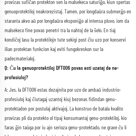
provizas sufiĉan protekton sen la malsekeca saturiĝo, kiun spertas
genuoprotektiloj neakrorezistaj. Tamen, por longdaŭra submerĝo en
staranta akvo aŭ por longdaŭra eksponiĝo al intensa pluvo, iom da
malsekeco fine povas penetri tra la nahtoj de la ŝelo. En tiaj
kondiĉoj lasu la protektilojn tute sekigi post ĉiu uzo por konservi
ilian protektan funkcion kaj eviti fungokreskon sur la
padecmaterialoj.
Q: Ĉu la genuoprotektiloj DFT006 povas esti uzataj de ne-
profesiuloj?
A: Jes, la DFT006 estas dezajnita por uzo de ambaŭ industrio-
profesiuloj kaj ĉiutagaj uzantoj kiuj bezonas fidindan genu-
protektadon por postulaj aktivajoj. La konstruo de batala kvalito
provizas pli da protekto ol tipaj konsumantaj genu-protektiloj, kio
faras ĝin taŭga por iu ajn serioza genu-protektado, ne grave ĉu li