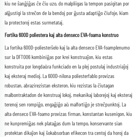
kiu ne ŝanĝiĝas ĉe ĉiu uzo, do malpliigas la tempon pasigitan por
alĝustigi la streĉon de la bendoj por ĝusta adaptiĝo ĉiufoje, kiam
la protectoroj estas surmetataj.
Fortika 600D poliestera kaj alta denseco EVA-foama konstruo
La fortika 600D-poliesterŝelo kaj la alta denseco EVA-foamplenumo
sur la DFT006 kombiniĝas por krei konstruaĵon, kiu estas
konstruita por longdaŭra funkciado en la plej postulaj industriaĵoj
kaj eksteraj medioj. La 600D-nilona poliesterfablo provizas
robustan, abrazirezistan eksteron, kiu rezistas la ĉiutagan
malbontraktadon de konstruaj lokoj, mekanikaj laborejoj kaj eksteraj
terenoj sen rompiĝo, engaĝiĝo aŭ malfortiĝo je streĉpunktoj. La
alta denseco EVA-foamo provizas firman, konstantan kusenigon, kiu
ne kunpremiĝas nek plataĝas dum la tempo, konservante sian
protektan dikaĵon kaj ŝokabsorban efikecon tra centoj da horoj da