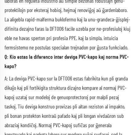
laboras en reguleta industrio aŭ simple bezonas robustajn genu-
protektilojn por eksteraj hobioj, hejmaj renoviĝoj aŭ ĝardenlaboro.
La aligebla rapid-malferma buklofermo kaj la unu-grandeca-ĝisplej-
difinita dezajno faras la DFT006 facile uzebla por ne-profesiuloj kiuj
eble ne havas sperton pri profesia PPE, kaj la simpla, intuicia
fermsistemo ne postulas specialan trejnadon por ĝusta funkciado.
Q: Kio estas la diferenco inter deviga PVC-kapo kaj norma PVC-
kapo?
A: La deviga PVC-kapo sur la DFT006 estas fabrikita kun pli granda
dikaĵo kaj pli fortikigita struktura dizajno kompare al normaj PVC-
kapoj uzataj sur modeloj de genuoprotectoroj por malpli pezaj
taskoj. Tiu deviga konstruo provizas pli altan reziston al impakto,
pli bonan protekton kontraŭ pafado kaj pli longan vivdaŭron sub
abraziaj kondiĉoj. Normaj PVC-kapoj sufiĉas por ĝenerala
konstruado kaj parketa laboro sur modere ruĝaj surfacoj, sed la