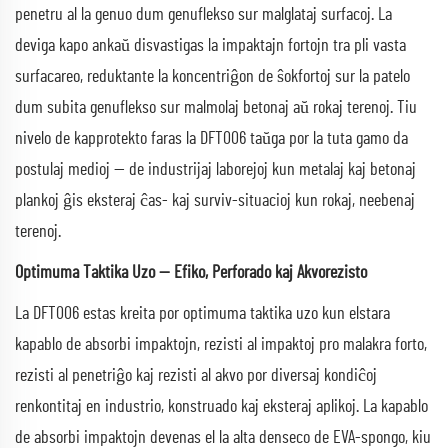
penetru al la genuo dum genuflekso sur malglataj surfacoj. La
deviga kapo ankaŭ disvastigas la impaktajn fortojn tra pli vasta
surfacareo, reduktante la koncentriĝon de ŝokfortoj sur la patelo
dum subita genuflekso sur malmolaj betonaj aŭ rokaj terenoj. Tiu
nivelo de kapprotekto faras la DFT006 taŭga por la tuta gamo da
postulaj medioj — de industrijaj laborejoj kun metalaj kaj betonaj
plankoj ĝis eksteraj ĉas- kaj surviv-situacioj kun rokaj, neebenaj
terenoj.
Optimuma Taktika Uzo — Efiko, Perforado kaj Akvorezisto
La DFT006 estas kreita por optimuma taktika uzo kun elstara
kapablo de absorbi impaktojn, rezisti al impaktoj pro malakra forto,
rezisti al penetriĝo kaj rezisti al akvo por diversaj kondiĉoj
renkontitaj en industrio, konstruado kaj eksteraj aplikoj. La kapablo
de absorbi impaktojn devenas el la alta denseco de EVA-spongo, kiu