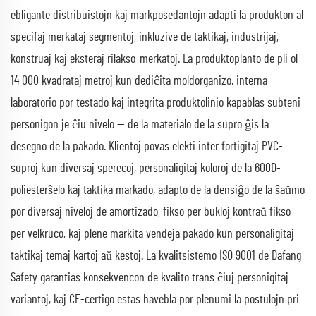
ebligante distribuistojn kaj markposedantojn adapti la produkton al
specifaj merkataj segmentoj, inkluzive de taktikaj, industrijaj,
konstruaj kaj eksteraj rilakso-merkatoj. La produktoplanto de pli ol
14 000 kvadrataj metroj kun dediĉita moldorganizo, interna
laboratorio por testado kaj integrita produktolinio kapablas subteni
personigon je ĉiu nivelo — de la materialo de la supro ĝis la
desegno de la pakado. Klientoj povas elekti inter fortigitaj PVC-
suproj kun diversaj sperecoj, personaligitaj koloroj de la 600D-
poliesterŝelo kaj taktika markado, adapto de la densiĝo de la ŝaŭmo
por diversaj niveloj de amortizado, fikso per bukloj kontraŭ fikso
per velkruco, kaj plene markita vendeja pakado kun personaligitaj
taktikaj temaj kartoj aŭ kestoj. La kvalitsistemo ISO 9001 de Dafang
Safety garantias konsekvencon de kvalito trans ĉiuj personigitaj
variantoj, kaj CE-certigo estas havebla por plenumi la postulojn pri