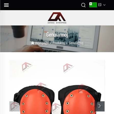
EO
Genuŝirmoj
Hejmpaĝo
>
Produktoj
>
Genuŝirmoj