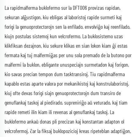
La rapidmalferma buklofermo sur la DFT006 provizas rapidan,
sekuran alĝustigon, kiu ebligas al laboristoj rapide surmeti kaj
forigi la genuoprotectorojn sen la enfilado, envolviĝo kaj reenfilado,
kiujn postulas sistemoj kun velcrofermo. La buklosistemo uzas
klikfiksan dezajnon, kiu sekure klikas en sian lokon kiam ĝi estas
fermata kaj tuj malfermiĝas per unu sola premado de la butono por
malfermi la buklon, ebligante unuspeciajn surmetadon kaj forigon,
kio savas precian tempon dum tasktransiroj. Tiu rapidmalferma
kapablo estas aparte valora por mekanikistoj kaj konstrulaboristoj,
kiuj ofte devas forigi siajn genuoprotectorojn dum transiro de
genuflankaj taskoj al piedirado, supreniriĝo aŭ veturado, kaj tiam
rapide remeti ilin kiam ili revenas al genuflankaj taskoj. La
buklofermo ankaŭ donas pli precizan kaj konstantan adapton ol
velcrofermoj, ĉar la fiksaj buklopozicioj kreas ripeteblan adaptiĝon,