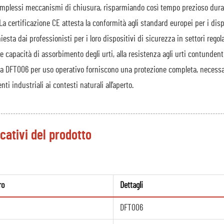
mplessi meccanismi di chiusura, risparmiando così tempo prezioso durante l
 La certificazione CE attesta la conformità agli standard europei per i disp
hiesta dai professionisti per i loro dispositivi di sicurezza in settori rego
nte capacità di assorbimento degli urti, alla resistenza agli urti contundenti,
 DFT006 per uso operativo forniscono una protezione completa, necessaria
ti industriali ai contesti naturali all’aperto.
cativi del prodotto
ro
Dettagli
DFT006