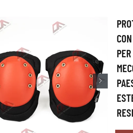
PRO
CON
PER
MECC
PAE
EST
RES