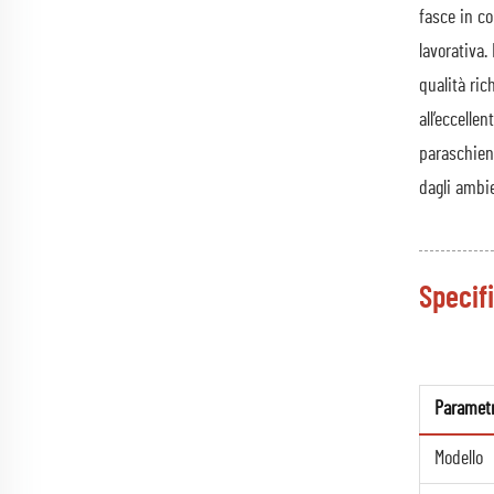
fasce in co
lavorativa.
qualità ric
all’eccelle
paraschiena
dagli ambien
Specifi
Paramet
Modello