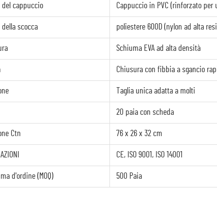
e del cappuccio
Cappuccio in PVC (rinforzato per 
 della scocca
poliestere 600D (nylon ad alta res
ura
Schiuma EVA ad alta densità
a
Chiusura con fibbia a sgancio rap
one
Taglia unica adatta a molti
20 paia con scheda
one Ctn
76 x 26 x 32 cm
AZIONI
CE, ISO 9001, ISO 14001
ima d'ordine (MOQ)
500 Paia