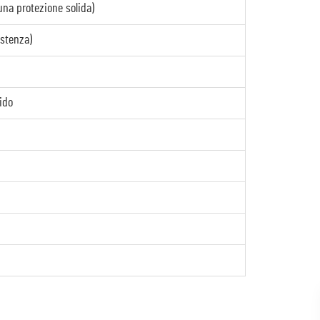
una protezione solida)
istenza)
ido