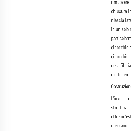
rimuovere r
chiusura in
rilascia i
in un solo 
particolarm
ginocchio a
ginocchio. 
della fibbi
e ottenere 
Costruzione
L'involucro
struttura p
offre un'es
meccaniche 