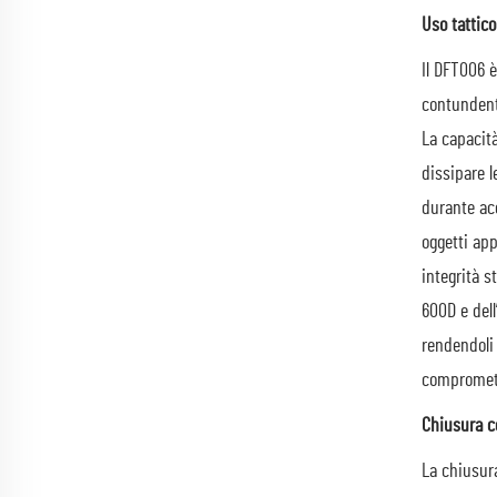
Uso tattico
Il DFT006 è
contundenti
La capacità
dissipare l
durante acc
oggetti app
integrità s
600D e dell
rendendoli 
compromette
Chiusura co
La chiusura