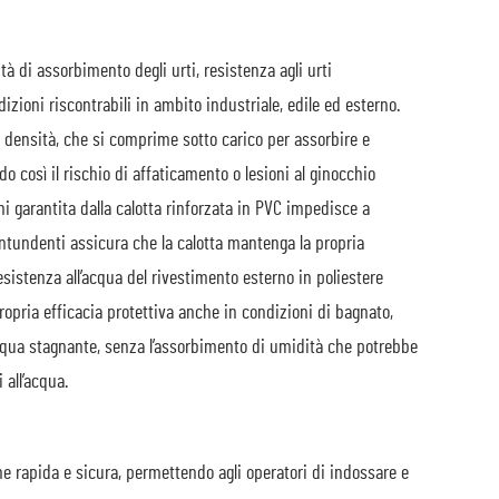
tà di assorbimento degli urti, resistenza agli urti
izioni riscontrabili in ambito industriale, edile ed esterno.
a densità, che si comprime sotto carico per assorbire e
o così il rischio di affaticamento o lesioni al ginocchio
i garantita dalla calotta rinforzata in PVC impedisce a
contundenti assicura che la calotta mantenga la propria
esistenza all’acqua del rivestimento esterno in poliestere
opria efficacia protettiva anche in condizioni di bagnato,
 acqua stagnante, senza l’assorbimento di umidità che potrebbe
 all’acqua.
 rapida e sicura, permettendo agli operatori di indossare e