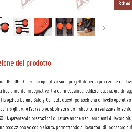
Richiedi
zione del prodotto
na DFT006 CE per uso operativo sono progettati per la protezione dei lav
particolarmente impegnative, tra cui meccanica, edilizia, caccia, giardinaggi
 Hangzhou Dafang Safety Co., Ltd., questi paraschiena di livello operativo
contro gli urti e l’abrasione, abbinata a un imbottitura realizzata in sch
600D, garantendo prestazioni durature anche negli ambienti di lavoro più 
a regolazione veloce e sicura, permettendo ai lavoratori di indossare e 