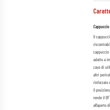
Caratt
Cappuccio r
Il cappucci
riscontrabi
cappuccio i
adatto a im
caso di uti
altri peric
rinforzato 
il posizion
rende il DF
all’aperto 