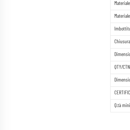
Material
Materiale
Imbottit
Chiusur
Dimensi
QTY/CTN
Dimensi
CERTIFIC
Q.tà min