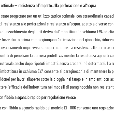
 ottimale — resistenza all’impatto, alla perforazione e all’acqua
 stato progettato per un utilizzo tattico ottimale, con straordinaria capaci
, resistenza alle perforazioni e resistenza all’acqua, adatto a diverse cond
 di assorbimento degli urti deriva dall’imbottitura in schiuma EVA ad alt
e forze d’urto prima che raggiungano l’articolazione del ginocchio, riducend
ovacciamenti improvvisi su superfici dure. La resistenza alle perforazion
untiti di penetrare la barriera protettiva, mentre la resistenza agli urti 
trutturale anche dopo ripetuti impatti, senza creparsi né deformarsi. La r
’imbottitura in schiuma EVA consente ai paraginocchia di mantenere la pr
idonei per lavori all’aperto sotto la pioggia, nel fango e in ambienti con
re l’efficacia dell’imbottitura nei modelli di paraginocchia non resistenti
n fibbia a sgancio rapido per regolazione veloce
 con fibbia a sgancio rapido del modello DFT006 consente una regolazione