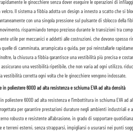
apidamente le ginocchiere senza dover eseguire le operazioni di infilaggio
 velcro. Il sistema a fibbia adotta un design a innesto a scatto che si b
stantaneamente con una singola pressione sul pulsante di sblocco della f
movimento, risparmiando tempo prezioso durante le transizioni tra compiti
ente utile per meccanici e addetti alle costruzioni, che devono spesso r
 quelle di camminata, arrampicata o guida, per poi reinstallarle rapidame
Inoltre, la chiusura a fibbia garantisce una vestibilità più precisa e costan
a assicurano una vestibilità ripetibile, che non varia ad ogni utilizzo, rid
la vestibilità corretta ogni volta che le ginocchiere vengono indossate.
 in poliestere 600D ad alta resistenza e schiuma EVA ad alta densità
 in poliestere 600D ad alta resistenza e l'imbottitura in schiuma EVA ad
rogettata per garantire prestazioni durature negli ambienti industriali e a
terno robusto e resistente all'abrasione, in grado di sopportare quotidianam
e terreni esterni, senza strapparsi, impigliarsi o usurarsi nei punti sog