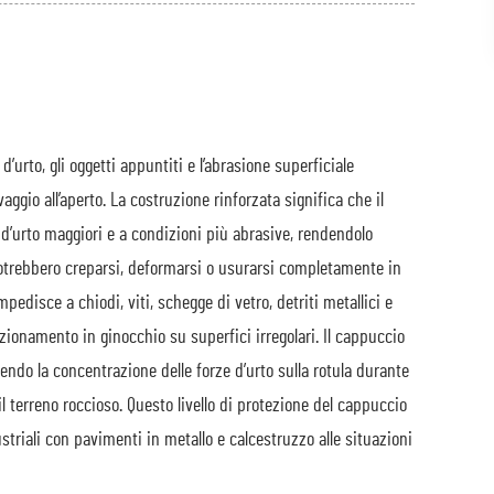
’urto, gli oggetti appuntiti e l’abrasione superficiale
vaggio all’aperto. La costruzione rinforzata significa che il
 d’urto maggiori e a condizioni più abrasive, rendendolo
potrebbero creparsi, deformarsi o usurarsi completamente in
pedisce a chiodi, viti, schegge di vetro, detriti metallici e
sizionamento in ginocchio su superfici irregolari. Il cappuccio
cendo la concentrazione delle forze d’urto sulla rotula durante
 terreno roccioso. Questo livello di protezione del cappuccio
triali con pavimenti in metallo e calcestruzzo alle situazioni