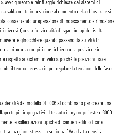
, avvolgimento e reinfilaggio richieste dai sistemi di
locca saldamente in posizione al momento della chiusura e si
ibbia, consentendo un’operazione di indossamento e rimozione
 diversi. Questa funzionalità di sgancio rapido risulta
imuovere le ginocchiere quando passano da attività in
nte al ritorno a compiti che richiedono la posizione in
te rispetto ai sistemi in velcro, poiché le posizioni fisse
ucendo il tempo necessario per regolare la tensione delle fasce
 alta densità del modello DFT006 si combinano per creare una
ll'aperto più impegnativi. Il tessuto in nylon-poliestere 600D
ente le sollecitazioni tipiche di cantieri edili, officine
getti a maggiore stress. La schiuma EVA ad alta densità