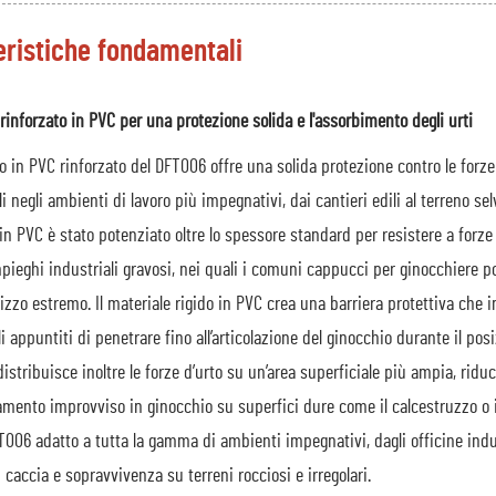
eristiche fondamentali
inforzato in PVC per una protezione solida e l'assorbimento degli urti
o in PVC rinforzato del DFT006 offre una solida protezione contro le forze d
li negli ambienti di lavoro più impegnativi, dai cantieri edili al terreno sel
n PVC è stato potenziato oltre lo spessore standard per resistere a forze
pieghi industriali gravosi, nei quali i comuni cappucci per ginocchiere 
lizzo estremo. Il materiale rigido in PVC crea una barriera protettiva che im
oli appuntiti di penetrare fino all’articolazione del ginocchio durante il po
distribuisce inoltre le forze d’urto su un’area superficiale più ampia, ridu
amento improvviso in ginocchio su superfici dure come il calcestruzzo o il
T006 adatto a tutta la gamma di ambienti impegnativi, dagli officine indus
di caccia e sopravvivenza su terreni rocciosi e irregolari.