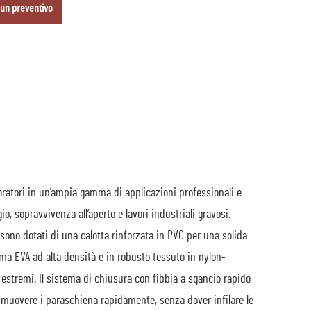
 un preventivo
oratori in un’ampia gamma di applicazioni professionali e
o, sopravvivenza all’aperto e lavori industriali gravosi.
 sono dotati di una calotta rinforzata in PVC per una solida
iuma EVA ad alta densità e in robusto tessuto in nylon-
estremi. Il sistema di chiusura con fibbia a sgancio rapido
rimuovere i paraschiena rapidamente, senza dover infilare le