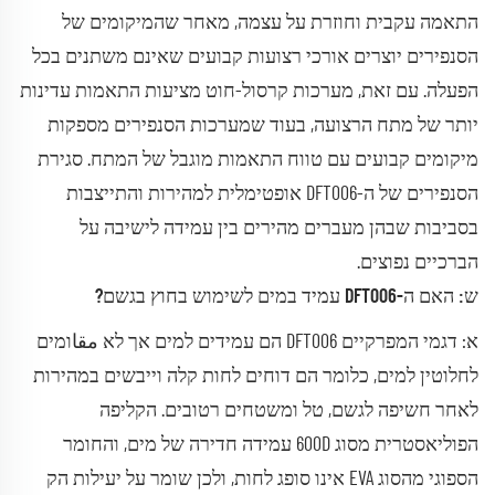
התאמה עקבית וחוזרת על עצמה, מאחר שהמיקומים של
הסנפירים יוצרים אורכי רצועות קבועים שאינם משתנים בכל
הפעלה. עם זאת, מערכות קרסול-חוט מציעות התאמות עדינות
יותר של מתח הרצועה, בעוד שמערכות הסנפירים מספקות
מיקומים קבועים עם טווח התאמות מוגבל של המתח. סגירת
הסנפירים של ה-DFT006 אופטימלית למהירות והתייצבות
בסביבות שבהן מעברים מהירים בין עמידה לישיבה על
הברכיים נפוצים.
ש: האם ה-DFT006 עמיד במים לשימוש בחוץ בגשם?
א: דגמי המפרקיים DFT006 הם עמידים למים אך לא مقاומים
לחלוטין למים, כלומר הם דוחים לחות קלה וייבשים במהירות
לאחר חשיפה לגשם, טל ומשטחים רטובים. הקליפה
הפוליאסטרית מסוג 600D עמידה חדירה של מים, והחומר
הספוגי מהסוג EVA אינו סופג לחות, ולכן שומר על יעילות הק