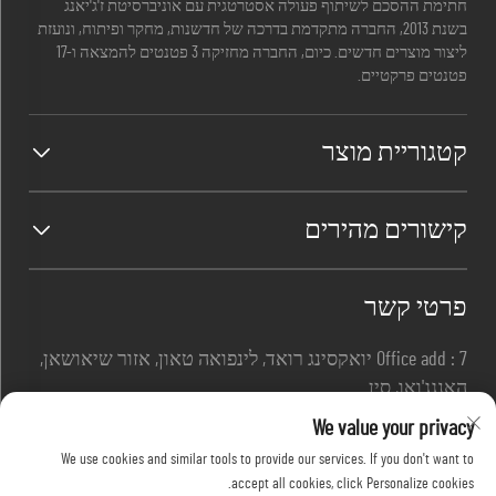
חתימת ההסכם לשיתוף פעולה אסטרטגית עם אוניברסיטת ז'ג'יאנג
בשנת 2013, החברה מתקדמת בדרכה של חדשנות, מחקר ופיתוח, ונועזת
ליצור מוצרים חדשים. כיום, החברה מחזיקה 3 פטנטים להמצאה ו-17
פטנטים פרקטיים.
קטגוריית מוצר
קישורים מהירים
פרטי קשר
Office add : 7 יואקסינג רואד, לינפואה טאון, אזור שיאושאן,
האנגג'ואו, סין
דואר אלקטרוני:
[email protected]
We value your privacy
טל:
+86-13967169961
We use cookies and similar tools to provide our services. If you don't want to
accept all cookies, click Personalize cookies.