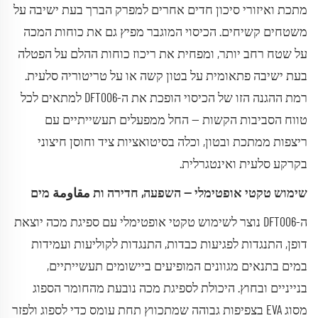
מתכת ואיזורי סיכון חדים אחרים למפרק הברך בעת ישיבה על
משטחים קשיחים. הכיסוי המוגבר מפיץ גם את כוחות המכה
על שטח רחב יותר, ומפחית את ריכוז כוחות ההלם על הפטלה
בעת ישיבה פתאומית על בטון קשה או על טריטוריה סלעית.
רמת ההגנה הזו של הכיסוי הופכת את ה-DFT006 למתאים לכל
טווח הסביבות הקשות — החל ממפעלים תעשייתיים עם
ריצפות ממתכת ובטון, וכלה בסיטואציות ציד וחוסן חיצוני
בקרקע סלעית ואינטגרלית.
שימוש טקטי אופטימלי — השפעה, חדירה ות مقاومة מים
ה-DFT006 נוצר לשימוש טקטי אופטימלי עם ספיגת מכה יוצאת
דופן, התנגדות לפגיעות כבדות, התנגדות לקוליעות ועמידות
במים בתנאים מגוונים המופיעים ביישומים תעשייתיים,
בנייניים ובחוץ. היכולת לספיגת מכה נובעת מהחומר הספוג
מסוג EVA בצפיפות גבוהה שמתכווץ תחת עומס כדי לספוג ולפזר