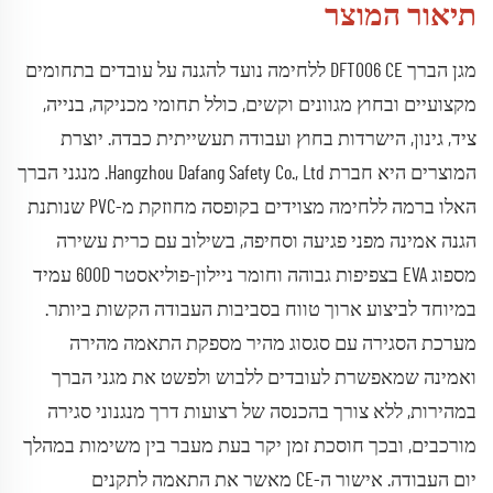
תיאור המוצר
מגן הברך DFT006 CE ללחימה נועד להגנה על עובדים בתחומים
מקצועיים ובחוץ מגוונים וקשים, כולל תחומי מכניקה, בנייה,
ציד, גינון, הישרדות בחוץ ועבודה תעשייתית כבדה. יוצרת
המוצרים היא חברת Hangzhou Dafang Safety Co., Ltd. מנגני הברך
האלו ברמה ללחימה מצוידים בקופסה מחוזקת מ-PVC שנותנת
הגנה אמינה מפני פגיעה וסחיפה, בשילוב עם כרית עשירה
מספוג EVA בצפיפות גבוהה וחומר ניילון-פוליאסטר 600D עמיד
במיוחד לביצוע ארוך טווח בסביבות העבודה הקשות ביותר.
מערכת הסגירה עם סגסוג מהיר מספקת התאמה מהירה
ואמינה שמאפשרת לעובדים ללבוש ולפשט את מגני הברך
במהירות, ללא צורך בהכנסה של רצועות דרך מנגנוני סגירה
מורכבים, ובכך חוסכת זמן יקר בעת מעבר בין משימות במהלך
יום העבודה. אישור ה-CE מאשר את התאמה לתקנים