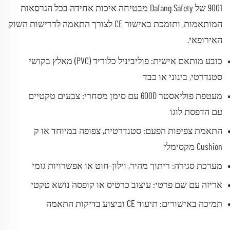
9001 של Dafang Safety מבטיחה איכות אחידה בכל הגרסאות
המותאמות, ותומכת באישור CE לצורך התאמה לדרישות השוק
האירופאי.
כובע מותאם אישית: פוליביניל כלוריד (PVC) מאלץ בקושי
סטנדרטי, בינוני או כבד
מעטפת פוליאסטר 600D עם סימן מסחרי: צבעים טקטיים
עם הדפסת לוגו
התאמת צפיפות הפעם: סטנדרטית, צפופה במיוחד או ק
Cushion מקסימלי
מערכת סגירה: ריתוך מהיר, וילון-חוט או אפשרויות גומי
אריזה עם שם פרטי: עיצוב כרטיס או קופסה נושא טקטי
תמיכה באישורים: תיעוד CE וביצוע בדיקות התאמה