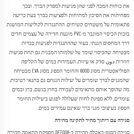
את כוחות המכה לפני שהן מגיעות למפרק הברך, ובכך
מפחיתות את הסיכון למתיחות ולפציעות בברך בעת כריעה
פתאומית על משטחים קשיחים. ההתנגדות לקוליעות המושגת
בזכות הכיסוי המוגבר מ-PVC מונעת חדירה של עצמים חדים
דרך המחסום הגנתי, בעוד שההתנגדות לפגיעות כבדות
מבטיחה שהכיסוי שומר על שלמותו המבנית גם תחת פגיעות
חוזרות دون סדק או עיוות. העמידות במים של הקליפה
הפוליאסטרית מסוג 600D והחומר הספוג מסוג EVA מבטיחה
שהמגנים לברך שומרים על יעילות הגנתם גם בתנאי רטיבות,
מה שהופך אותם מתאימים לעבודה בחוץ בגשם, בוץ ובמים
עומדים, ללא ספיגת לחות שעלולה לפגוע ביעילות החומר
הספוג בעיצובי מגני ברך שאינם עמידים במים.
סגירה עם ריתוך מהיר לתקינה מהירה
סגירת הסנפ-באקלה מהירה ב-DFT006 מספקת התאמה מהירה