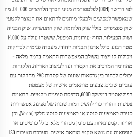
לפי דרישה (ODM) לפלטפורמת מגיני הברך הלחיציים DFT006, מה
שמאפשר למפיצים ולבעלי מותגים להתאים את המוצר לקטעי
שוק ספציפיים, כולל שוק הלוחמה, שוק התעשייה, שוק הבנייה
ושוק הפעילות החוץ-עירונית. המפעל, ששטחו עולה על 14,000
מטר רבוע, כולל ארגון תבניות ייחודי, מעבדה פנימית לבדיקות,
ויכולות קו ייצור משולב המאפשרות התאמה ברמה מלאה –
מהחומר המרכיב את הקסדה ועד לעיצוב האריזה. הלקוחות
יכולים לבחור בין גרסאות שונות של קסדות PVC מחוזקות עם
עוביים שונים, צבעים מותאמים אישית של מעטפת
הפוליאסטר במשקל 600D, הדפסת סימנים טקטיים, התאמת
צפיפות החריר כדי להשיג רמות שונות של ספיגה, אפשרויות
סגירה באמצעות סגסוג או באמצעות סגסוג חלקי (Velcro), וכן
אריזות קמעונאיות עם סימן מסחרי מלא, כולל כרטיסים או
קופסאות עם נושא טקטי מותאם אישית. מערכת האיכות ISO