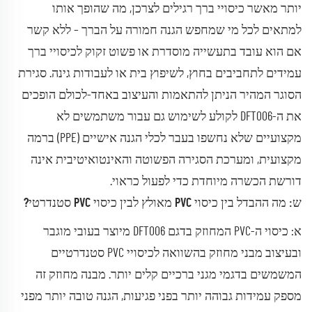
יותר מאשר כיסויי ברך רגילים לצרכן, מה שהופך אותו
למתאים לכל מי שמחפש הגנה חמורה על הברך – ללא קשר
אם הוא עובד בתעשייה מוסדרת או פשוט זקוק לכיסויי ברך
עמידים לתחביבים בחוץ, לשיפוץ בית או לעבודות גינה. סגירת
הסוגר המהיר הניתן להתאמות והעיצוב באחד-לכולם הופכים
את ה-DFT006 לקולע לשימוש גם עבור משתמשים לא
מקצועיים שלא נחשפו בעבר לכלי הגנה אישיים (PPE) ברמה
מקצועית, ומערכת הסגירה הפשוטה והאינטואיטיבית אינה
דורשת הכשרה מיוחדת כדי לפעול כראוי.
ש: מה ההבדל בין כיסוי PVC מאולץ לבין כיסוי PVC סטנדרטי?
א: כיסוי ה-PVC המחוזק בדגם DFT006 מיוצר בעובי מוגבר
ובעיצוב מבני מחוזק בהשוואה לכיסויי PVC סטנדרטיים
המשמשים בדגמי מגני ברכיים קלים יותר. מבנה מחוזק זה
מספק עמידות גבוהה יותר בפני פגיעות, הגנה טובה יותר מפני