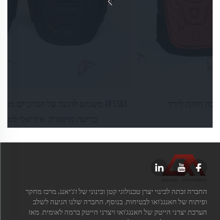
DFT383 משמש להגנה על הברכיים מפני פציעות הנגרמות עקב
כריעה מתמדת. אידיאלי למשטחים רגישים
החברה זכתה לכינוי יצרן טכנולוגי קטן ובינוני של ז'ג'יאנג, מרכז מחקר
ופיתוח של חאנגג'ואו לבטיחות. בנוסף, החברה שלנו הגיעה לשלב
הערכת יצרני הייטק של חאנגג'ואו ויצרני הייטק ברמה לאומית. מאז