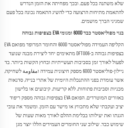
שלא משתנה בכל פעם, ובכך מפחיתה את הזמן הנדרש
להתאמת מתיחות הרצועה כדי להשיג התאמה נכונה בכל פעם
שמגיני הברך מושמים.
בנוי מפוליאסטר כבד 600D ומגומי EVA בצפיפות גבוהה
הקליפה העמידה מפוליאסטר 600D והחומר המרופד מפואם EVA
בצפיפות גבוהה ב-DFT006 מתאימים יחד ליצירת מבנה שנועד
לפעול לאורך זמן בסביבות תעשייתיות ובחוץ הקשות ביותר. בד
ניילון-פוליאסטר 600D מספק חיצונית עמידה וمقاومة לשחיקה,
אשר עומדת בפני ההתנכלות היומית של אתרי בנייה, סדנאות
מכניות וסביבות פתוחות, ללא קריעות, קיבועים או בלישון
באזורים המוטרדים. הפואם EVA בצפיפות גבוהה מספק ריפוד
יציב ועקבתי שלא מתכווץ או מישר עם הזמן, ומשמר את עובי
הגנתו ואת יעילותו בבלימת ההלם לאורך מאות שעות של
שימוש כבד. שילוב שני החומרים העמידים הללו יוצר מגן