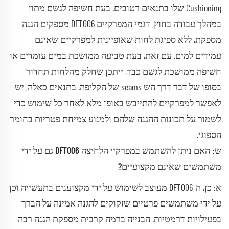
Cushioning שלו בתנאים רטובים. בעת חשיפה לגשם מתון
במהלך עבודה בחוץ, דגמי המפרקיים DFT006 מספקים הגנה
מספקת, ללא ספיגת לחות שאופיינית למפרקיים שאינם
עמידים למים. עם זאת, בעת טביעה ממושכת במים עומדים או
חשיפה ממושכת לגשם כבד, ייתכן שחלק מהלחות תחדור
בסופו של דבר דרך הש seams של הקליפה. בתנאים כאלה, יש
לאפשר למפרקיים להתייבש באופן מלא לאחר כל שימוש כדי
לשמור על תכונות ההגנה שלהם ולמנוע צמיחת פטריות בחומר
הספוגי.
ש: האם ניתן להשתמש במפרקיי הלחיצה DFT006 גם על ידי
משתמשים שאינם מקצועיים?
א: כן, ה-DFT006 מעוצב לשימוש על ידי מקצוענים בתעשייה וכן
על ידי משתמשים פרטיים שזקוקים להגנה אמינה על הברך
בפעילויות דרמטיות. הבנייה ברמה קרבית מספקת הגנה רבה