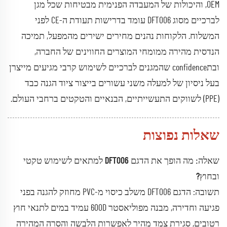
OEM, והיכולות של המעבדה הפנימית מבטיחות שכל מגן
לברכיים מסוג DFT006 עומד בדרישות תעודת ה-CE לפני
המשלוח. הלקוחות נהנים מחירים ישירים מהמפעל, תמיכה
הנדסית מהירה ממומחי המוצרים החווינים של החברה,
ובתconfidence שהמגנים לברכיים לשימוש קרבי מגיעים מייצרן
בעל ניסיון של למעלה משני עשורים בייצור ציוד הגנה כבד
(PPE) לשווקים התעשייתיים, הבנאיים והטקטים ברחבי העולם.
שאלות נפוצות
שאלה: מה הופך את הדגם DFT006 למתאים לשימוש טקטי
ובחוץ?
תשובה: הדגם DFT006 משלב כיסוי מ-PVC מחוזק להגנה בפני
פגיעה וחדירה, מבנה מפוליאסטר 600D עמיד במים לתנאי חוץ
רטובים, סגירת צמד מהיר לאפשרות הלבשה והסרה המהירה