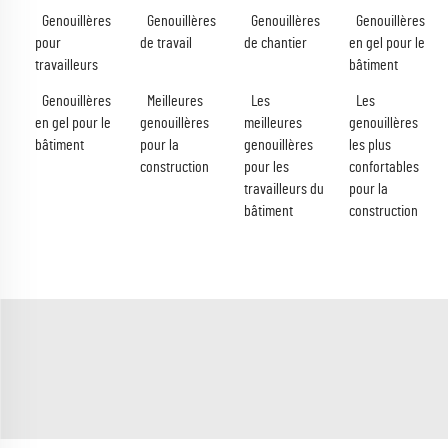
Genouillères
Genouillères
Genouillères
Genouillères
pour
de travail
de chantier
en gel pour le
travailleurs
bâtiment
Genouillères
Meilleures
Les
Les
en gel pour le
genouillères
meilleures
genouillères
bâtiment
pour la
genouillères
les plus
construction
pour les
confortables
travailleurs du
pour la
bâtiment
construction