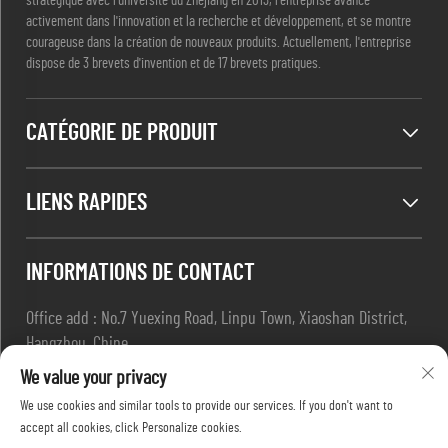
stratégique avec l'université du Zhejiang en 2013, l'entreprise avance
activement dans l'innovation et la recherche et développement, et se montre
courageuse dans la création de nouveaux produits. Actuellement, l'entreprise
dispose de 3 brevets d'invention et de 17 brevets pratiques.
CATÉGORIE DE PRODUIT
LIENS RAPIDES
INFORMATIONS DE CONTACT
Office add : No.7 Yuexing Road, Linpu Town, Xiaoshan District,
Hangzhou, Chine
E-mail :
[email protected]
We value your privacy
Tél :
+86-13967169961
We use cookies and similar tools to provide our services. If you don't want to
accept all cookies, click Personalize cookies.