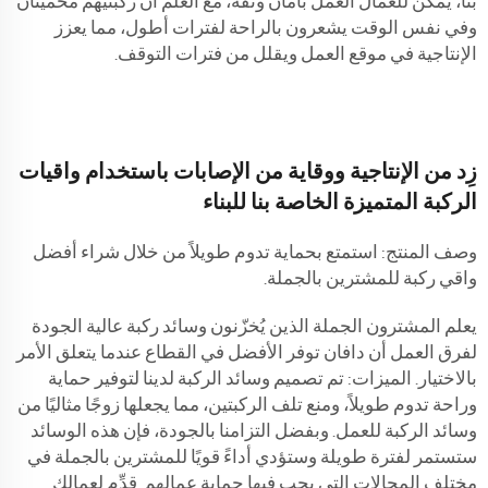
بنا، يمكن للعمال العمل بأمان وثقة، مع العلم أن ركبتيهم محميتان
وفي نفس الوقت يشعرون بالراحة لفترات أطول، مما يعزز
الإنتاجية في موقع العمل ويقلل من فترات التوقف.
زِد من الإنتاجية ووقاية من الإصابات باستخدام واقيات
الركبة المتميزة الخاصة بنا للبناء
وصف المنتج: استمتع بحماية تدوم طويلاً من خلال شراء أفضل
واقي ركبة للمشترين بالجملة.
يعلم المشترون الجملة الذين يُخزّنون وسائد ركبة عالية الجودة
لفرق العمل أن دافان توفر الأفضل في القطاع عندما يتعلق الأمر
بالاختيار. الميزات: تم تصميم وسائد الركبة لدينا لتوفير حماية
وراحة تدوم طويلاً، ومنع تلف الركبتين، مما يجعلها زوجًا مثاليًا من
وسائد الركبة للعمل. وبفضل التزامنا بالجودة، فإن هذه الوسائد
ستستمر لفترة طويلة وستؤدي أداءً قويًا للمشترين بالجملة في
مختلف المجالات التي يجب فيها حماية عمالهم. قدِّم لعمالك