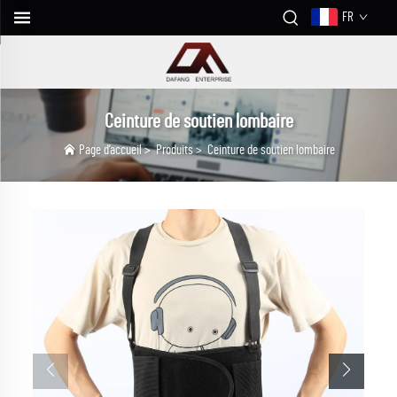
FR
Ceinture de soutien lombaire
Page d’accueil
>
Produits
>
Ceinture de soutien lombaire