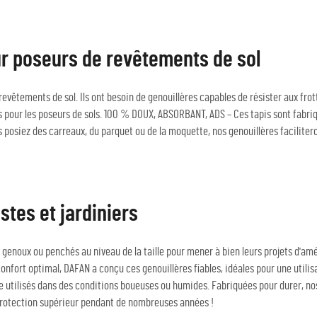
ur poseurs de revêtements de sol
e revêtements de sol. Ils ont besoin de genouillères capables de résister aux f
our les poseurs de sols. 100 % DOUX, ABSORBANT, ADS – Ces tapis sont fabriq
 posiez des carreaux, du parquet ou de la moquette, nos genouillères facilitero
stes et jardiniers
genoux ou penchés au niveau de la taille pour mener à bien leurs projets d'am
confort optimal, DAFAN a conçu ces genouillères fiables, idéales pour une utili
e utilisés dans des conditions boueuses ou humides. Fabriquées pour durer, nos
 protection supérieur pendant de nombreuses années !