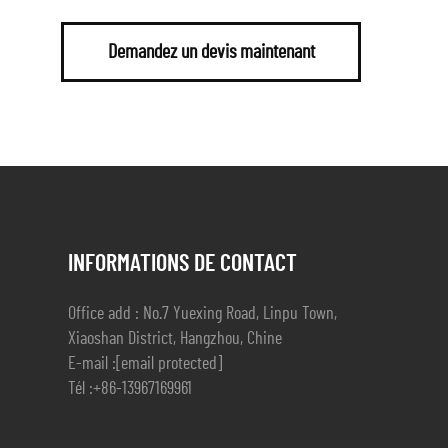
Demandez un devis maintenant
INFORMATIONS DE CONTACT
Office add : No.7 Yuexing Road, Linpu Town,
Xiaoshan District, Hangzhou, Chine
E-mail :
[email protected]
Tél :
+86-13967169961