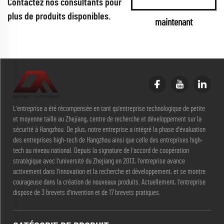
Contactez nos consultants pour
plus de produits disponibles.
maintenant
L'entreprise a été récompensée en tant qu'entreprise technologique de petite
et moyenne taille au Zhejiang, centre de recherche et développement sur la
sécurité à Hangzhou. De plus, notre entreprise a intégré la phase d'évaluation
des entreprises high-tech de Hangzhou ainsi que celle des entreprises high-
tech au niveau national. Depuis la signature de l'accord de coopération
stratégique avec l'université du Zhejiang en 2013, l'entreprise avance
activement dans l'innovation et la recherche et développement, et se montre
courageuse dans la création de nouveaux produits. Actuellement, l'entreprise
dispose de 3 brevets d'invention et de 17 brevets pratiques.