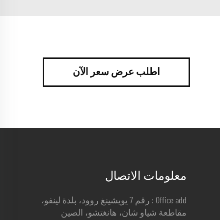
اطلب عرض سعر الآن
معلومات الاتصال
Office add : رقم 7 يويشينغ روود، بلدة لينفو،
مقاطعة شياو شان، هانغتشو، الصين