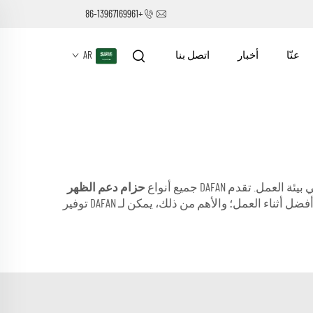
+86-13967169961
عنّا
أخبار
اتصل بنا
AR
قدم DAFAN جميع أنواع
حزام دعم الظهر
المخصصة للبناة، والتي تساعد العمال على تحسين كفاءة الإنتاج وحماية أنفسهم بشكل أفضل أثناء العمل؛ والأهم من ذلك، يمكن لـ DAFAN توفير