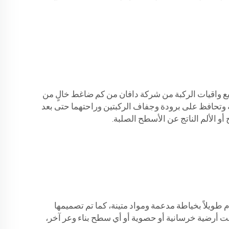
صنيع واقيات الركبة من شركة دافان من كم ضاغط خالٍ من
ين تتحكم في الرطوبة وتحافظ على برودة وجفاف الركبتين وراحتهما حتى بعد
أو الألم الناتج عن الأسطح الصلبة.
 هما من أهم العناصر التي يجب التفكير فيها عند اختيار واقيات الركبة للبناة. صُنعت واقيات الركبة من DAFAN لتدوم طويلاً بخياطة مدعمة ومواد متينة، كما تم تصميمها
انت أرضية خرسانية أو حصوية أو أي سطح بناء وعر آخر،