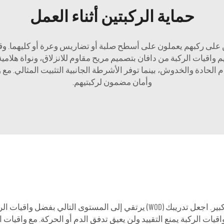
حماية الركبتين أثناء العمل
على ركبهم يعملون على أسطح صلبة أو تضاريس وعرة أو كليهما. وقد ي
يم واقيات الركبة من دافان بتصميم مريح مقاوم للانزلاق، ونواة هلام
اية من الأجسام الحادة والخدوش، بينما توفر الأشرطة الجانبية التثبيت المثال
وأمان مضمون لركبتيهم.
يمكن أن يبطئ ألم الركبة المقاولين، ويكون مصدر إزعاج كبير. اجعل تدريبك (WOD) ي
ميم المريح لواقيات الركبة يمنع التقييد ولن يعيق تدفق الدم أو الحركة. مع