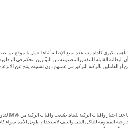
بأهمية كبرى كأداة مساعدة تمنع الإصابة أثناء العمل بالموقع. تم ت
نه تحمل وزن جسم يصل إلى 120 رطلاً. كما أن البطانة القابلة للتنفس المصنوعة من النีوبر
ن أو العاملين بالركبة التركيز في عملهم دون تشتيت ينتج عن الانزعاج 
الجودة والمتانة
ارجية المقاومة للتآكل البلى والتلف لاستخدام طويل الأمد. سواء ك