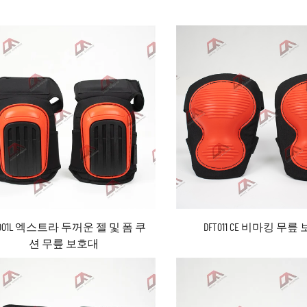
N001L 엑스트라 두꺼운 젤 및 폼 쿠
DFT011 CE 비마킹 무
션 무릎 보호대