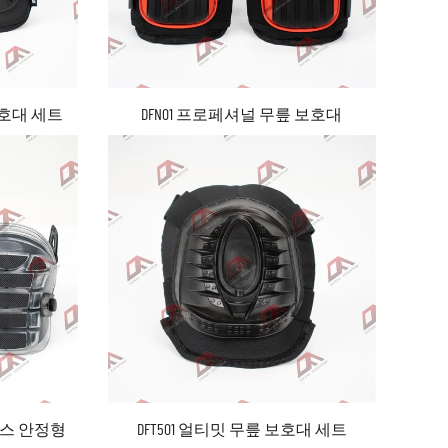
보호대 세트
DFN01 프로페셔널 무릎 보호대
플렉스 안정형
DFT501 얼티밋 무릎 보호대 세트