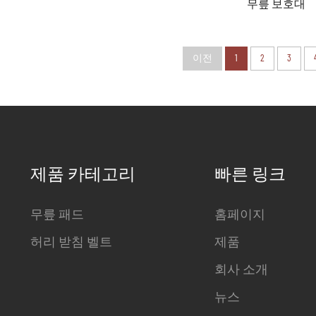
무릎 보호대
이전
1
2
3
제품 카테고리
빠른 링크
무릎 패드
홈페이지
허리 받침 벨트
제품
회사 소개
뉴스