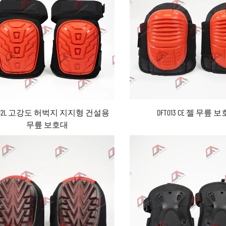
T012L 고강도 허벅지 지지형 건설용
DFT013 CE 젤 무릎 
무릎 보호대