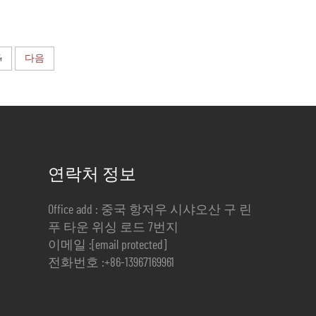
4
다음
연락처 정보
Office add : 중국 항저우 시샤오산 구 린
푸 타운 위싱 로드 7번지
이메일 :
[email protected]
전화번호 :
+86-13967169961