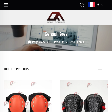
FR
Genouillères
Page d'accueil
>
Produits
>
Genouillères
TOUS LES PRODUITS