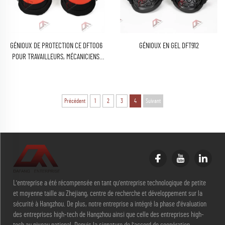
GÉNIOUX DE PROTECTION CE DFT006
GÉNIOUX EN GEL DFT912
POUR TRAVAILLEURS, MÉCANICIENS,
CONSTRUCTION, CHASSE,
AMÉNAGEMENT PAYSAGER, SURVIE EN
MILIEU EXTÉRIEUR, INDUSTRIELS
RÉSISTANTS, RÉGLABLES
Précédent
1
2
3
4
Suivant
L'entreprise a été récompensée en tant qu'entreprise technologique de petite
et moyenne taille au Zhejiang, centre de recherche et développement sur la
sécurité à Hangzhou. De plus, notre entreprise a intégré la phase d'évaluation
des entreprises high-tech de Hangzhou ainsi que celle des entreprises high-