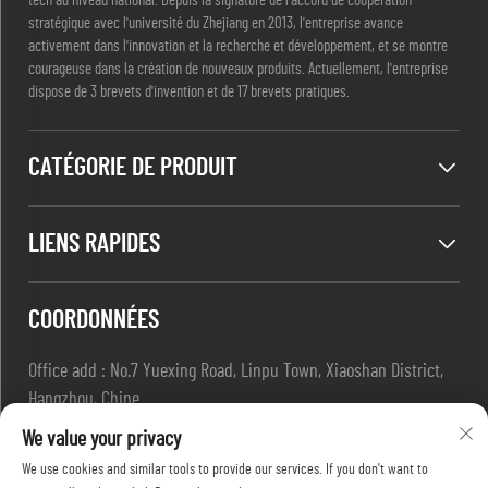
tech au niveau national. Depuis la signature de l'accord de coopération
stratégique avec l'université du Zhejiang en 2013, l'entreprise avance
activement dans l'innovation et la recherche et développement, et se montre
courageuse dans la création de nouveaux produits. Actuellement, l'entreprise
dispose de 3 brevets d'invention et de 17 brevets pratiques.
CATÉGORIE DE PRODUIT
LIENS RAPIDES
COORDONNÉES
Office add : No.7 Yuexing Road, Linpu Town, Xiaoshan District,
Hangzhou, Chine
E-mail :
[email protected]
We value your privacy
Tél. :
+86-13967169961
We use cookies and similar tools to provide our services. If you don't want to