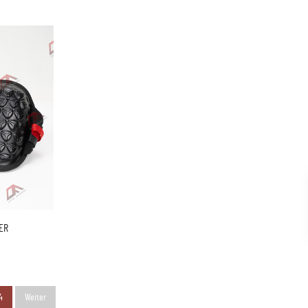
ER
4
Weiter