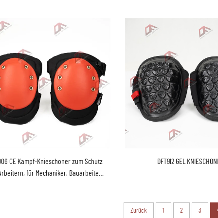
06 CE Kampf-Knieschoner zum Schutz
DFT912 GEL KNIESCHON
Arbeitern, für Mechaniker, Bauarbeiten,
, Landschaftsbau, Outdoor-Überleben,
leistungsindustriequalität, verstellbar
Zurück
1
2
3