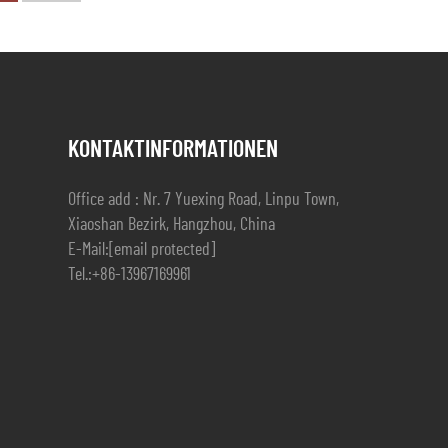
KONTAKTINFORMATIONEN
Office add : Nr. 7 Yuexing Road, Linpu Town,
Xiaoshan Bezirk, Hangzhou, China
E-Mail:
[email protected]
Tel.:
+86-13967169961