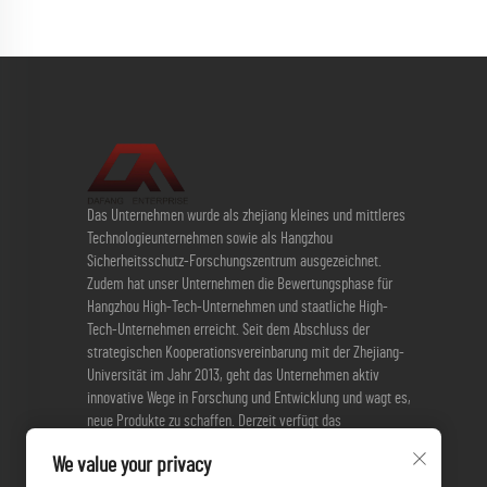
Das Unternehmen wurde als zhejiang kleines und mittleres
Technologieunternehmen sowie als Hangzhou
Sicherheitsschutz-Forschungszentrum ausgezeichnet.
Zudem hat unser Unternehmen die Bewertungsphase für
Hangzhou High-Tech-Unternehmen und staatliche High-
Tech-Unternehmen erreicht. Seit dem Abschluss der
strategischen Kooperationsvereinbarung mit der Zhejiang-
Universität im Jahr 2013, geht das Unternehmen aktiv
innovative Wege in Forschung und Entwicklung und wagt es,
neue Produkte zu schaffen. Derzeit verfügt das
Unternehmen über 3 Erfindungspatente und 17
We value your privacy
Gebrauchspatente.