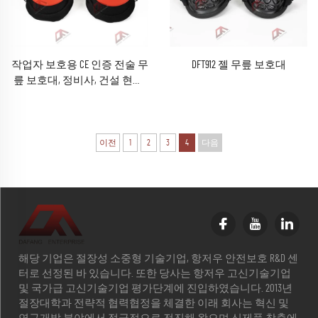
작업자 보호용 CE 인증 전술 무
DFT912 젤 무릎 보호대
릎 보호대, 정비사, 건설 현장,
사냥, 조경, 야외 생존, 고강도
산업용 등에 적합, 조절 가능
이전
1
2
3
4
다음
해당 기업은 절장성 소중형 기술기업, 항저우 안전보호 R&D 센
터로 선정된 바 있습니다. 또한 당사는 항저우 고신기술기업
및 국가급 고신기술기업 평가단계에 진입하였습니다. 2013년
절장대학과 전략적 협력협정을 체결한 이래 회사는 혁신 및