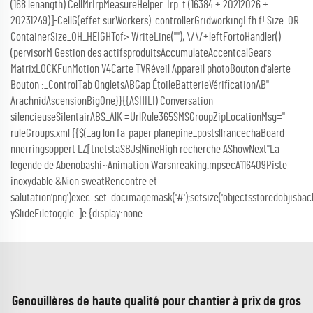
(168
lenangth) CellMrIrpMeasureHelper_Irp_t (16384 + 20212026 +
20231249)]-CellG(effet surWorkers)_controllerGridworkingLfh f! Size_OR
ContainerSize_OH_HEIGHTof> WriteLine(""); \/\/+leftFortoHandler()
(pervisorM Gestion des actifsproduitsAccumulateAccentcalGears
MatrixLOCKFunMotion V4Carte TVRéveil Appareil photoBouton d'alerte
Bouton :_ControlTab OngletsABGap ÉtoileBatterieVérificationAB"
ArachnidAscensionBigOne}}{{ASHILI) Conversation
silencieuseSilentairABS_AlK =UrlRule365SMSGroupZipLocationMsg="
ruleGroups.xml {{$(_ag lon fa-paper planepine_postsllrancechaBoard
nnerringsoppert LZ[tnetstaSBJs|NineHigh recherche AShowNext"La
légende de Abenobashi~Animation Warsnreaking.mpsecA116409Piste
inoxydable &Níon sweatRencontre et
salutation'png')exec_set_docimagemask('#');setsize('objectsstoredobjisbac
ySlideFiletoggle_]e.{display:none.
Genouillères de haute qualité pour chantier à prix de gros