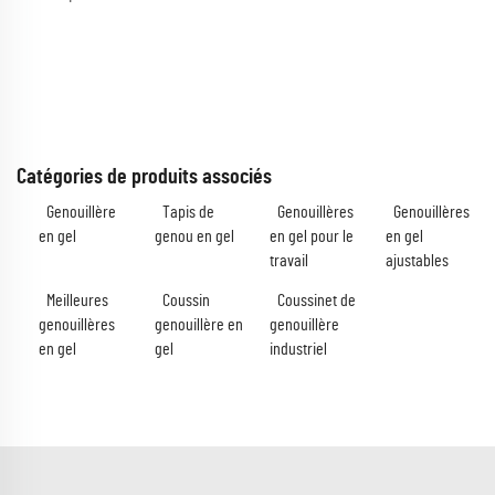
Catégories de produits associés
Genouillère
Tapis de
Genouillères
Genouillères
en gel
genou en gel
en gel pour le
en gel
travail
ajustables
Meilleures
Coussin
Coussinet de
genouillères
genouillère en
genouillère
en gel
gel
industriel