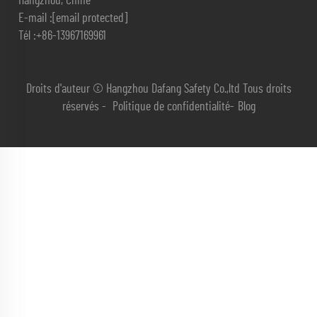
Hangzhou, Chine
E-mail :
[email protected]
Tél :
+86-13967169961
Droits d'auteur © Hangzhou Dafang Safety Co.,ltd Tous droits
réservés -
Politique de confidentialité
-
Blog