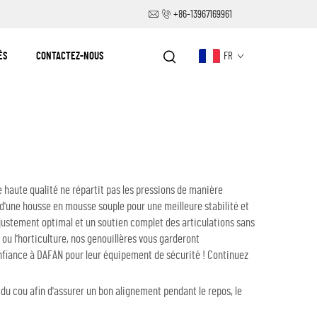
+86-13967169961
ÉS
CONTACTEZ-NOUS
FR
e haute qualité ne répartit pas les pressions de manière
 d'une housse en mousse souple pour une meilleure stabilité et
justement optimal et un soutien complet des articulations sans
 ou l'horticulture, nos genouillères vous garderont
confiance à DAFAN pour leur équipement de sécurité ! Continuez
du cou afin d'assurer un bon alignement pendant le repos, le