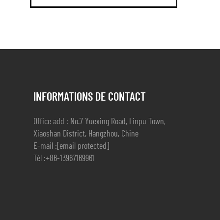
INFORMATIONS DE CONTACT
Office add : No.7 Yuexing Road, Linpu Town,
Xiaoshan District, Hangzhou, Chine
E-mail :
[email protected]
Tél :
+86-13967169961