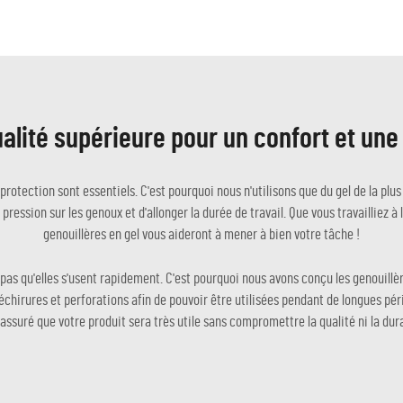
ualité supérieure pour un confort et u
a protection sont essentiels. C'est pourquoi nous n'utilisons que du gel de la pl
ession sur les genoux et d'allonger la durée de travail. Que vous travailliez à l'i
genouillères en gel vous aideront à mener à bien votre tâche !
pas qu'elles s'usent rapidement. C'est pourquoi nous avons conçu les genouillè
échirures et perforations afin de pouvoir être utilisées pendant de longues pér
assuré que votre produit sera très utile sans compromettre la qualité ni la dura