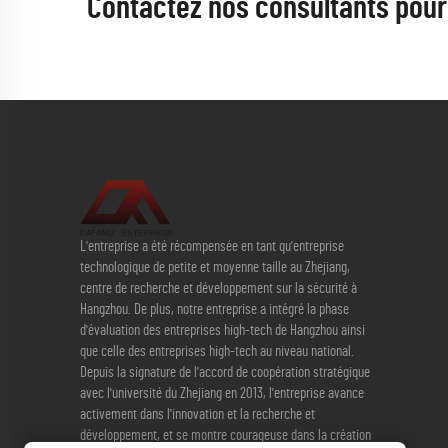
Contactez nos consultants pour 
L'entreprise a été récompensée en tant qu'entreprise
technologique de petite et moyenne taille au Zhejiang,
centre de recherche et développement sur la sécurité à
Hangzhou. De plus, notre entreprise a intégré la phase
d'évaluation des entreprises high-tech de Hangzhou ainsi
que celle des entreprises high-tech au niveau national.
Depuis la signature de l'accord de coopération stratégique
avec l'université du Zhejiang en 2013, l'entreprise avance
activement dans l'innovation et la recherche et
développement, et se montre courageuse dans la création