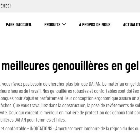
LÈMES!
PAGE D'ACCUEIL
PRODUITS
À PROPOS DE NOUS
ACTUALIT
meilleures genouillères en gel
il, vous n'avez pas besoin de chercher plus loin que DAFAN. Le matériau en gel d
ieurs heures de travail. Nos genouillères robustes et confortables sont dotées
 Conçues pour s'ajuster parfaitement, leur conception ergonomique assure un a
âches. Que vous travailliez dans la construction, la pose de revêtements de sol
tivité. Ceux qui exigent le meilleur en matière de protection des genoux font 
ouillères DAFAN pour femmes et filles.
 et confortable - INDICATIONS : Amortissement lombaire de la région du dos ou 