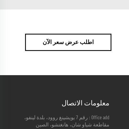
اطلب عرض سعر الآن
معلومات الاتصال
Office add : رقم 7 يويشينغ روود، بلدة لينفو،
مقاطعة شياو شان، هانغتشو، الصين