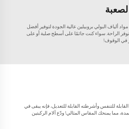
لصعبة
البقاء جاثمًا لساعات أمرٌ يصعب تحمله، وتحتاج إلى واقيات ركبة تتحمل طبيعة عملك. الوصف: تستخدم واقيات الركبة DAFAN مواد ألياف البولي بروبيلين عالية الجودة لتوفير أفضل
توفر الراحة. سواء كنت جاثمًا على أسطح صلبة أو على
ر في الوقوف!
لقابلة للتنفس وأشرطته القابلة للتعديل، فإنه يبقى في
دة، مما يمنحك المقاس المثالي! ودّع آلام الركبتين