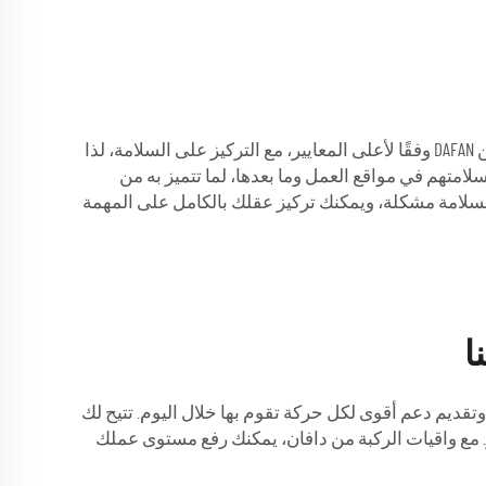
يجب أن تكون سلامتك دائمًا أولوية قصوى - خاصةً عندما تقضي وقتًا في مواقع خطرة أو بيئات صعبة! تم تصنيع واقيات الركبة من DAFAN وفقًا لأعلى المعايير، مع التركيز على السلامة، لذا
الصدمات والتآكل. يعتمد العمال المحترفون على واقيات الركبة من DAFAN للحفاظ على سلامتهم في مواقع العمل وما بعدها، لما تتميز به من
وتوفير حماية طوال اليوم، مما يمنحك الثقة بأن ركبتيك محميتان. مع واقيات الركبة من DAFAN، لم تعد السلامة مشكلة، ويمكنك تركيز عقلك بالكامل على المهمة
ا
تقديم دعم أقوى لكل حركة تقوم بها خلال اليوم. تتيح لك
ر. مع واقيات الركبة من دافان، يمكنك رفع مستوى عملك