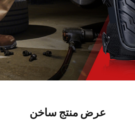
عرض منتج ساخن