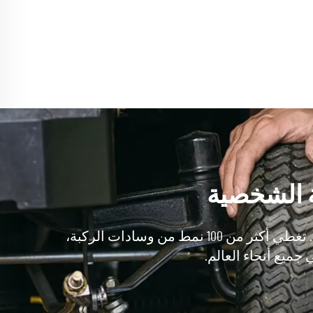
ة الشخصية
تأسست الشركة في عام 2004 وهي واحدة من أكبر مصنعي منتجات الحماية داخلية وخارجية في الصين. تغطي أكثر من 100 نمط من وسادات الركبة،