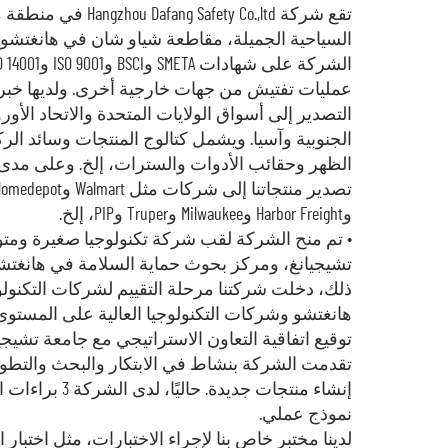
تقع شركة afang Safety Co.,ltd
السياحية الجميلة، مقاطعة شياو شان في هانغتشو
عمليات تفتيش من جهات خارجية أخرى. ولديها خبر
التصدير إلى أسواق الولايات المتحدة والاتحاد الأور
الجنوبية وآسيا. ويشمل كتالوج المنتجات وسائد الر
الظهر وحقائب الأدوات والسترات، إلخ. وعلى مدى 
وHarbor Freight وMilwaukee وTruper وPIP، إلخ.
• تم منح الشركة لقب شركة تكنولوجيا صغيرة وم
تشيجيانغ، ومركز بحوث حماية السلامة في هانغتشو.
ذلك، دخلت شركتنا مرحلة التقييم لشركات التكنولوج
هانغتشو وشركات التكنولوجيا العالية على المستوى
تقدمت الشركة بنشاط في الابتكار والبحث والتطو
نموذج عملي.
لدينا مختبر خاص بنا لإجراء الاختبارات، مثل اختبار ال