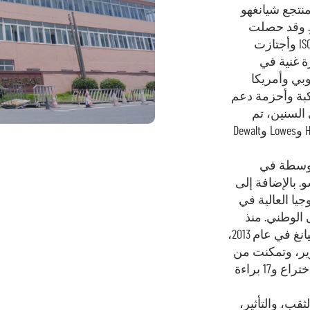
Hangzhou D في منطقة منتجع شيانغهو
. وقد حصلت
الشركة على شهادات SMETA وBSCI وISO 9001 وISO 14001 وأجتازت
ة غنية في
وبي وأمريكا
كبة وأحزمة دعم
السنين، تم
تصدير منتجاتنا إلى شركات مثل Walmart وHomedepot وLowes وDewalt
توسطة في
 بالإضافة إلى
يا العالية في
 الوطني. منذ
توقيع اتفاقية التعاون الاستراتيجي مع جامعة تشيجيانغ في عام 2013،
ير، وتمكنت من
إنشاء منتجات جديدة. حاليًا، لدى الشركة 3 براءات اختراع و17 براءة
ثقب، والتأثير،