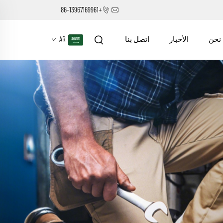
+86-13967169961
نحن
الأخبار
اتصل بنا
AR