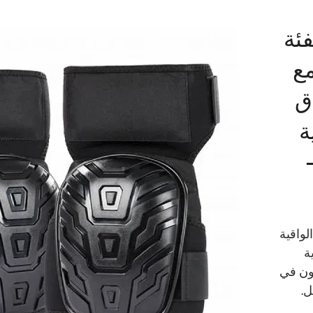
ن
ئد
ة
رغوة PU
نًا.