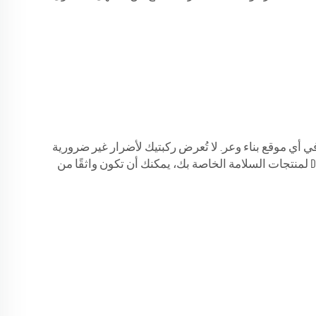
ي أي موقع بناء وعر. لا تُعرض ركبتيك لأضرار غير ضرورية
– سواء كانت إصابة أو كدمات، فأنت بحاجة إلى واقيات ركبة DAFAN عالية الجودة للحفاظ على سلامتك وراحتك. عندما تختار DAFAN لمنتجات السلامة الخاصة بك، يمكنك أن تكون واثقًا من