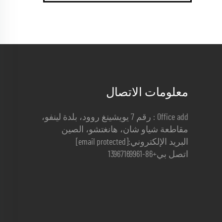
معلومات الاتصال
Office add : رقم 7 يويشينغ روود، بلدة لينفو،
مقاطعة شياو شان، هانغتشو، الصين
البريد الإلكتروني:
[email protected]
اتصل بي
+86-13967169961