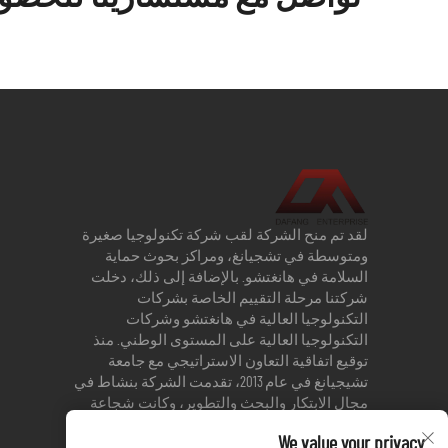
لقد تم منح الشركة لقب شركة تكنولوجيا صغيرة
ومتوسطة في تشجيانغ، ومراكز بحوث حماية
السلامة في هانغتشو. بالإضافة إلى ذلك، دخلت
شركتنا مرحلة التقييم الخاصة بشركات
التكنولوجيا العالية في هانغتشو وشركات
التكنولوجيا العالية على المستوى الوطني. منذ
توقيع اتفاقية التعاون الاستراتيجي مع جامعة
تشيجيانغ في عام 2013، تقدمت الشركة بنشاط في
مجال الابتكار والبحث والتطوير، وكانت شجاعة
في إنشاء منتجات جديدة. حاليًا، تحصلت الشركة
We value your privacy
على 3 براءات اختراع و17 براءة اختراع عملية.