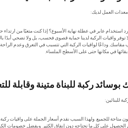
معدات العمل لديك:
تخدام عابر في عطلة نهاية الأسبوع؟ إذا كنت متعبًا من ارتداء حما
ناء. لا توفر واقيات الركبة لدينا حماية قصوى فحسب، بل ولا تضحي أب
 مقاسك. وداعًا لواقيات الركبة التي تتسبب في التعرق وعدم الراحة 
إبقائها في مكانها حتى على الأسطح الملساء.
وسائد ركبة للبناة متينة وقابلة للت
بة للبنائين:
 متاحة للجميع. ولهذا السبب نقدم أسعار الجملة على واقيات ركبة البن
 الحصول على كل ما تحتاجه دون إنفاق الكثير. وبفضل خصومات الكم