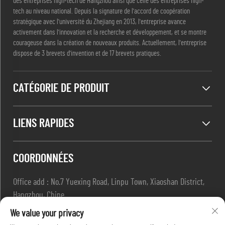
des entreprises high-tech de Hangzhou ainsi que celle des entreprises high-
tech au niveau national. Depuis la signature de l'accord de coopération
stratégique avec l'université du Zhejiang en 2013, l'entreprise avance
activement dans l'innovation et la recherche et développement, et se montre
courageuse dans la création de nouveaux produits. Actuellement, l'entreprise
dispose de 3 brevets d'invention et de 17 brevets pratiques.
CATÉGORIE DE PRODUIT
LIENS RAPIDES
COORDONNÉES
Office add : No.7 Yuexing Road, Linpu Town, Xiaoshan District,
Hangzhou, Chine
E-mail :
[email protected]
We value your privacy
Tél. :
+86-13967169961