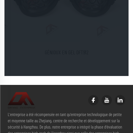
GÉNIOUX EN GEL DFT912
L'entreprise a été récompensée en tant qu'entreprise technologique de petite
et moyenne taille au Zhejiang, centre de recherche et développement sur la
sécurité à Hangzhou. De plus, notre entreprise a intégré la phase d'évaluation