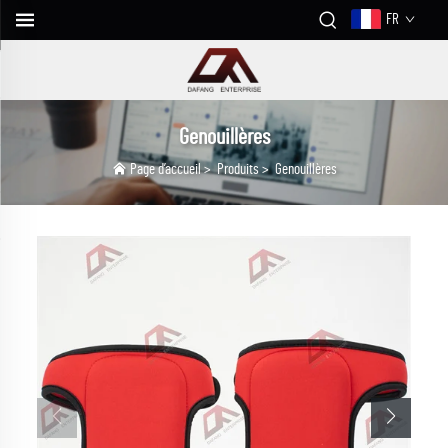
FR
Genouillères
Page d’accueil
>
Produits
>
Genouillères