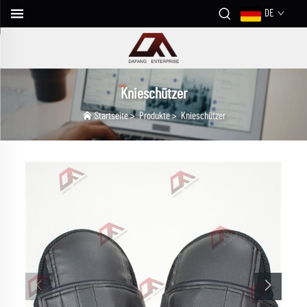
DE
Knieschützer
Startseite
>
Produkte
>
Knieschützer