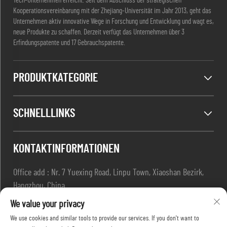
Tech-Unternehmen erreicht. Seit dem Abschluss der strategischen
Kooperationsvereinbarung mit der Zhejiang-Universität im Jahr 2013, geht das
Unternehmen aktiv innovative Wege in Forschung und Entwicklung und wagt es,
neue Produkte zu schaffen. Derzeit verfügt das Unternehmen über 3
Erfindungspatente und 17 Gebrauchspatente.
PRODUKTKATEGORIE
SCHNELLLINKS
KONTAKTINFORMATIONEN
Office add : Nr. 7 Yuexing Road, Linpu Town, Xiaoshan Bezirk,
Hangzhou, China
E-Mail:
[email protected]
We value your privacy
Tel.:
+86-13967169961
We use cookies and similar tools to provide our services. If you don't want to