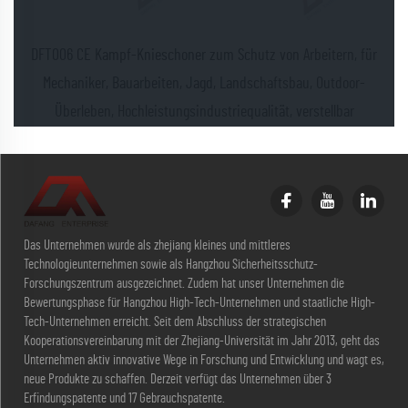
DFT006 CE Kampf-Knieschoner zum Schutz von Arbeitern, für
Mechaniker, Bauarbeiten, Jagd, Landschaftsbau, Outdoor-
Überleben, Hochleistungsindustriequalität, verstellbar
Das Unternehmen wurde als zhejiang kleines und mittleres
Technologieunternehmen sowie als Hangzhou Sicherheitsschutz-
Forschungszentrum ausgezeichnet. Zudem hat unser Unternehmen die
Bewertungsphase für Hangzhou High-Tech-Unternehmen und staatliche High-
Tech-Unternehmen erreicht. Seit dem Abschluss der strategischen
Kooperationsvereinbarung mit der Zhejiang-Universität im Jahr 2013, geht das
Unternehmen aktiv innovative Wege in Forschung und Entwicklung und wagt es,
neue Produkte zu schaffen. Derzeit verfügt das Unternehmen über 3
Erfindungspatente und 17 Gebrauchspatente.