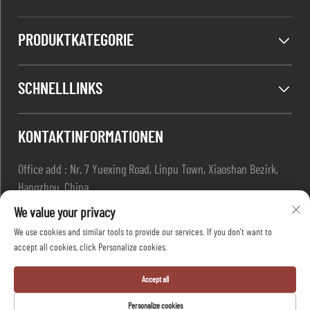
PRODUKTKATEGORIE
SCHNELLLINKS
KONTAKTINFORMATIONEN
Office add : Nr. 7 Yuexing Road, Linpu Town, Xiaoshan Bezirk,
Hangzhou, China
E-Mail:
[email protected]
We value your privacy
Tel.:
+86-13967169961
We use cookies and similar tools to provide our services. If you don't want to
accept all cookies, click Personalize cookies.
Copyright © Hangzhou Dafang Safety Co.,ltd Alle Rechte
Accept all
vorbehalten -
Datenschutzrichtlinie
-
BLOG
Personalize cookies