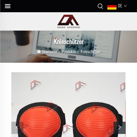
DE
Knieschützer
Startseite
>
Produkte
>
Knieschützer