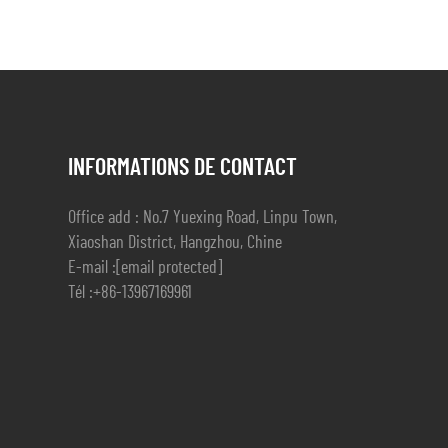
INFORMATIONS DE CONTACT
Office add : No.7 Yuexing Road, Linpu Town,
Xiaoshan District, Hangzhou, Chine
E-mail :
[email protected]
Tél :
+86-13967169961