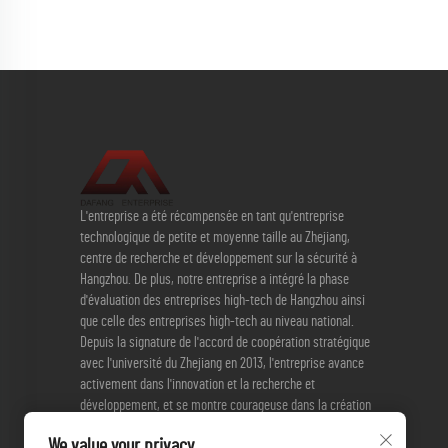
L'entreprise a été récompensée en tant qu'entreprise
technologique de petite et moyenne taille au Zhejiang,
centre de recherche et développement sur la sécurité à
Hangzhou. De plus, notre entreprise a intégré la phase
d'évaluation des entreprises high-tech de Hangzhou ainsi
que celle des entreprises high-tech au niveau national.
Depuis la signature de l'accord de coopération stratégique
avec l'université du Zhejiang en 2013, l'entreprise avance
activement dans l'innovation et la recherche et
développement, et se montre courageuse dans la création
de nouveaux produits. Actuellement, l'entreprise dispose de
We value your privacy
3 brevets d'invention et de 17 brevets pratiques.