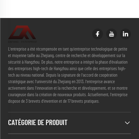
L'entreprise a été récompensée en tant qu'entreprise technologique de petite
et moyenne taille au Zhejiang, centre de recherche et développement sur la
sécurité à Hangzhou. De plus, notre entreprise a intégré la phase d'évaluation
des entreprises high-tech de Hangzhou ainsi que celle des entreprises high-
tech au niveau national. Depuis la signature de l'accord de coopération
stratégique avec l'université du Zhejiang en 2013, l'entreprise avance
activement dans l'innovation et la recherche et développement, et se montre
courageuse dans la création de nouveaux produits. Actuellement, l'entreprise
dispose de 3 brevets d'invention et de 17 brevets pratiques.
CATÉGORIE DE PRODUIT