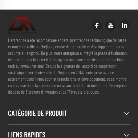
L'entreprise a été récompensée en tant qu'entreprise technologique de petite
et moyenne taille au Zhejiang, centre de recherche et développement sur la
sécurité à Hangzhou. De plus, notre entreprise a intégré la phase d'évaluation
des entreprises high-tech de Hangzhou ainsi que celle des entreprises high-
tech au niveau national. Depuis la signature de l'accord de coopération
stratégique avec l'université du Zhejiang en 2013, l'entreprise avance
activement dans l'innovation et la recherche et développement, et se montre
courageuse dans la création de nouveaux produits. Actuellement, l'entreprise
dispose de 3 brevets d'invention et de 17 brevets pratiques.
CATÉGORIE DE PRODUIT
LIENS RAPIDES