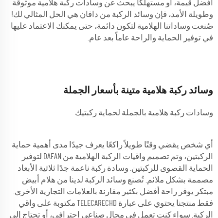
أفضل قيمة، أو مستهلكاً يبحث عن وسادات ركبة هلامية موثوقة
وطويلة الأمد، فإن وسائد الركبة من دافان هي الحل المثالي لك!
صُنعت وساداتنا الهلامية لتكون دائمة، حتى يمكنك الاعتماد عليها
في توفير الحماية والراحة عاماً بعد عام.
وسائد ركبة هلامية متينة بأسعار الجملة
وسادات ركبة هلامية بالجملة لحماية ركبتيك
أي شخص يقضي وقتًا طويلاً راكعًا يعرف جيدًا مدى أهمية حماية
الركبتين، وتم تصميم واقيات الركبة الهلامية من DAFAN لتوفير
الحماية القصوى للركبتين. وسادة ركبة ناعمة جدًا ثلاثية الأبعاد
مصممة بشكل ملائم. تُصنع وسائد الركبة لدينا من هلام أبيض
مبتكر يوفر راحة أفضل بكثير مقارنة بالعلامات التجارية الأخرى.
فقط منتجنا يحتوي على عبارة TELECARECHD مكتوبة على واقي
الركبة. سواء كنت تعمل في مجال صناعي احترافي، أو تحتاج إلى