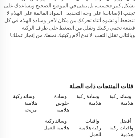
بشكل كبير فحسب، بل يبقى في الموضع الصحيح ويساعدك على
تجنب الإصابات! على وجه التحديد: - المواد القائمة على الهلام لا
تنضغط أو تشوه أثناء تحركك من مكان لآخر. وسادة الهلام في كل
قطعة تحمي ركبتك وتقلل من الضغط على طرف الركبة –
وبالتالي تقلل التعب! لا تدع آلام ركبتيك تمنعك من إنجاز عملك!
فئات المنتجات ذات الصلة
وسائد ركبة
وسادة ركبة
وسادة
وسائد ركبة
هلامية
هلامية
جلوس
هلامية
هلامية
مريحة
أفضل
واقيات
وسائد ركبة
واقيات ركبة
ركبة هلامية
هلامية للعمل
هلامية
للعمل