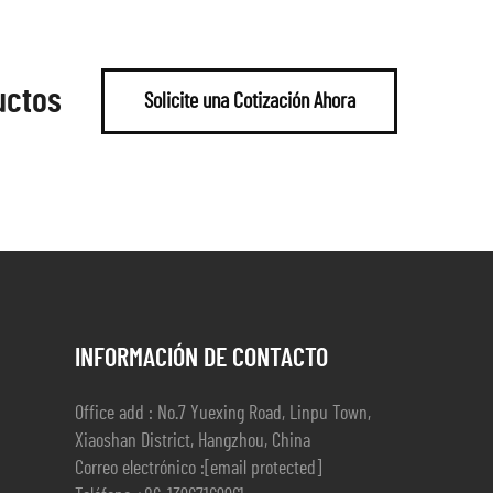
uctos
Solicite una Cotización Ahora
INFORMACIÓN DE CONTACTO
Office add : No.7 Yuexing Road, Linpu Town,
Xiaoshan District, Hangzhou, China
Correo electrónico :
[email protected]