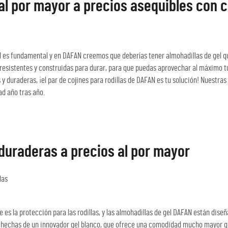
 al por mayor a precios asequibles con 
dad es fundamental y en DAFAN creemos que deberías tener almohadillas de gel qu
 resistentes y construidas para durar, para que puedas aprovechar al máximo tu
y duraderas, ¡el par de cojines para rodillas de DAFAN es tu solución! Nuestras
ad año tras año.
 duraderas a precios al por mayor
las
 es la protección para las rodillas, y las almohadillas de gel DAFAN están dise
n hechas de un innovador gel blanco, que ofrece una comodidad mucho mayor qu