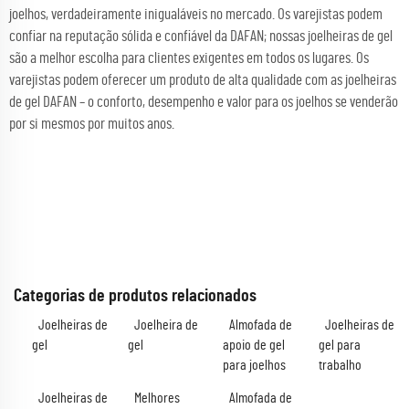
joelhos, verdadeiramente inigualáveis no mercado. Os varejistas podem
confiar na reputação sólida e confiável da DAFAN; nossas joelheiras de gel
são a melhor escolha para clientes exigentes em todos os lugares. Os
varejistas podem oferecer um produto de alta qualidade com as joelheiras
de gel DAFAN – o conforto, desempenho e valor para os joelhos se venderão
por si mesmos por muitos anos.
Categorias de produtos relacionados
Joelheiras de
Joelheira de
Almofada de
Joelheiras de
gel
gel
apoio de gel
gel para
para joelhos
trabalho
Joelheiras de
Melhores
Almofada de