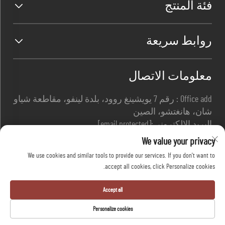
فئة المنتج
روابط سريعة
معلومات الاتصال
Office add : رقم 7 يويشينغ روود، بلدة لينفو، مقاطعة شياو
شان، هانغتشو، الصين
البريد الإلكتروني:
[email protected]
اتصل بي
+86-13967169961
We value your privacy
We use cookies and similar tools to provide our services. If you don't want to
accept all cookies, click Personalize cookies.
حقوق النشر © شركة هانغتشو دافانغ للسلامة
المحدودة جميع الحقوق محفوظة -
سياسة الخصوصية
-
Accept all
مدونة
Personalize cookies