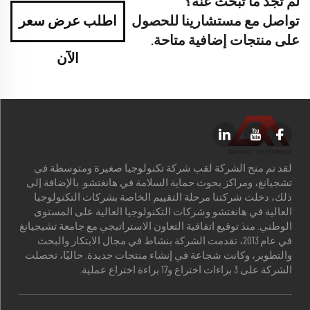
لم تجد ما تبحث عنه؟
تواصل مع مستشارينا للحصول
اطلب عرض سعر
على منتجات إضافية متاحة.
الآن
لقد تم منح الشركة لقب شركة تكنولوجيا صغيرة ومتوسطة في
تشجيانغ، ومراكز بحوث حماية السلامة في هانغتشو. بالإضافة إلى
ذلك، دخلت شركتنا مرحلة التقييم الخاصة بشركات التكنولوجيا
العالية في هانغتشو وشركات التكنولوجيا العالية على المستوى
الوطني. منذ توقيع اتفاقية التعاون الاستراتيجي مع جامعة تشيجيانغ
في عام 2013، تقدمت الشركة بنشاط في مجال الابتكار والبحث
والتطوير، وكانت شجاعة في إنشاء منتجات جديدة. حاليًا، تحصلت
الشركة على 3 براءات اختراع و17 براءة اختراع عملية.