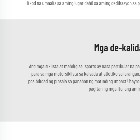
likod na umaalis sa aming lugar dahil sa aming dedikasyon sa p
Mga de-kalid
Ang mga siklista at mahilig sa isports ay nasa partikular na
para sa mga motorsiklista sa kalsada at atletiko sa larang
posibilidad ng pinsala sa panahon ng matinding impact! Mayr
pagitan ng mga ito, ang am