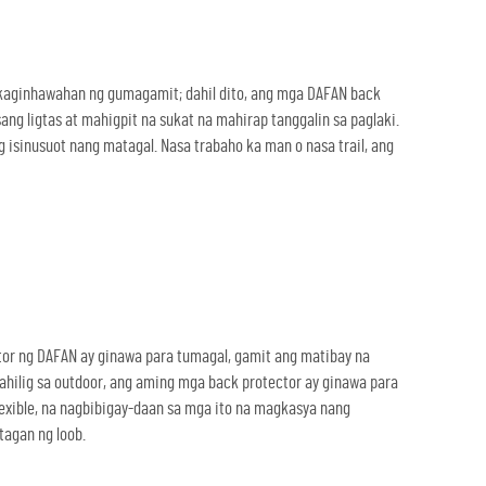
kaginhawahan ng gumagamit; dahil dito, ang mga DAFAN back
ng ligtas at mahigpit na sukat na mahirap tanggalin sa paglaki.
 isinusuot nang matagal. Nasa trabaho ka man o nasa trail, ang
or ng DAFAN ay ginawa para tumagal, gamit ang matibay na
hilig sa outdoor, ang aming mga back protector ay ginawa para
lexible, na nagbibigay-daan sa mga ito na magkasya nang
agan ng loob.