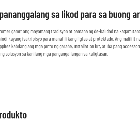
pananggalang sa likod para sa buong a
ustomer gamit ang mayamang tradisyon at pamana ng de-kalidad na kagamitan
di kayang isakripisyo para manatili kang ligtas at protektado. Ang maliliit 
ies kabilang ang mga pinto ng garahe, installation kit, at iba pang accesso
ng solusyon sa kanilang mga pangangailangan sa kaligtasan.
rodukto