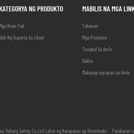
KATEGORYA NG PRODUKTO
MABILIS NA MGA LIN
Mga Knee Pad
Tahanan
Belt Ng Suporta Sa Likod
Mga Produkto
Tungkol Sa Amin
Balita
Makipag-ugnayan sa Amin
u Dafang Safety Co.,Ltd Lahat ng Karapatan ay Reserbado -
Patakaran s