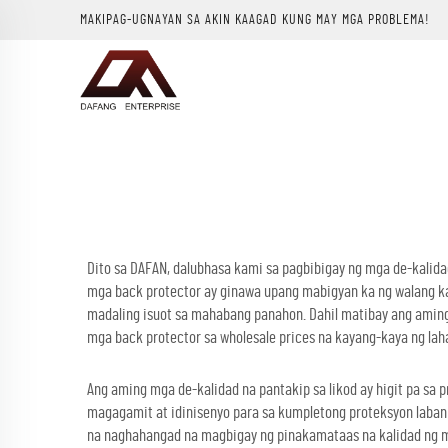
MAKIPAG-UGNAYAN SA AKIN KAAGAD KUNG MAY MGA PROBLEMA!
Dito sa DAFAN, dalubhasa kami sa pagbibigay ng mga de-kalid
mga back protector ay ginawa upang mabigyan ka ng walang kap
madaling isuot sa mahabang panahon. Dahil matibay ang aming
mga back protector sa wholesale prices na kayang-kaya ng la
Ang aming mga de-kalidad na pantakip sa likod ay higit pa sa
magagamit at idinisenyo para sa kumpletong proteksyon laban 
na naghahangad na magbigay ng pinakamataas na kalidad ng mg