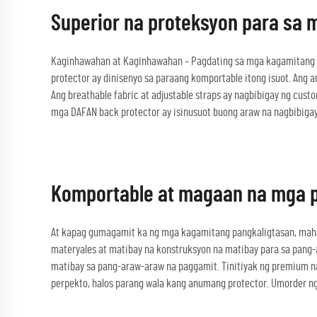
Superior na proteksyon para sa mg
Kaginhawahan at Kaginhawahan – Pagdating sa mga kagamitang p
protector ay dinisenyo sa paraang komportable itong isuot. Ang 
Ang breathable fabric at adjustable straps ay nagbibigay ng cus
mga DAFAN back protector ay isinusuot buong araw na nagbibiga
Komportable at magaan na mga p
At kapag gumagamit ka ng mga kagamitang pangkaligtasan, maha
materyales at matibay na konstruksyon na matibay para sa pang
matibay sa pang-araw-araw na paggamit. Tinitiyak ng premium na
perpekto, halos parang wala kang anumang protector. Umorder n