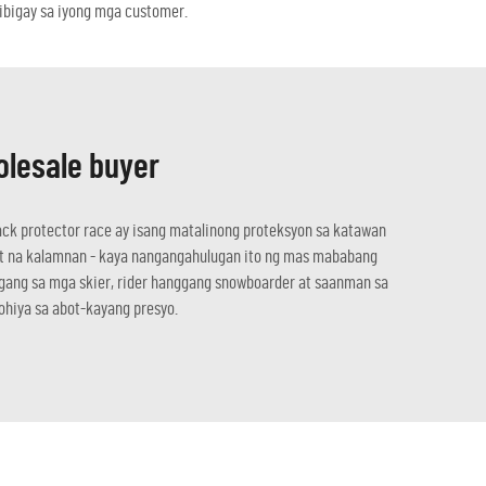
nibigay sa iyong mga customer.
olesale buyer
back protector race ay isang matalinong proteksyon sa katawan
ibot na kalamnan - kaya nangangahulugan ito ng mas mababang
ggang sa mga skier, rider hanggang snowboarder at saanman sa
hiya sa abot-kayang presyo.