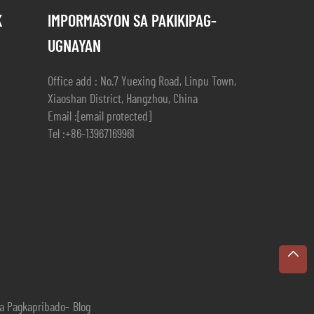
K
IMPORMASYON SA PAKIKIPAG-
UGNAYAN
Office add : No.7 Yuexing Road, Linpu Town,
Xiaoshan District, Hangzhou, China
Email :
[email protected]
Tel :
+86-13967169961
a Pagkapribado
-
Blog