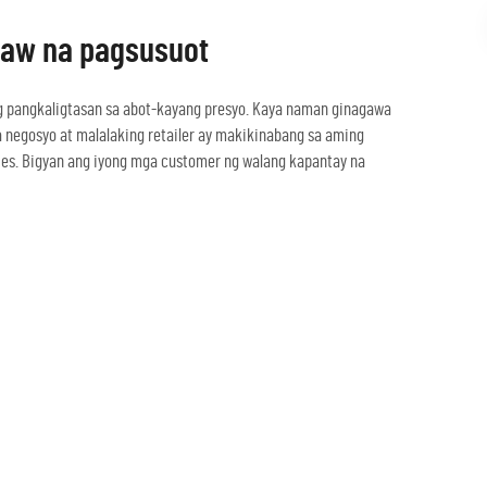
raw na pagsusuot
g pangkaligtasan sa abot-kayang presyo. Kaya naman ginagawa
na negosyo at malalaking retailer ay makikinabang sa aming
ries. Bigyan ang iyong mga customer ng walang kapantay na