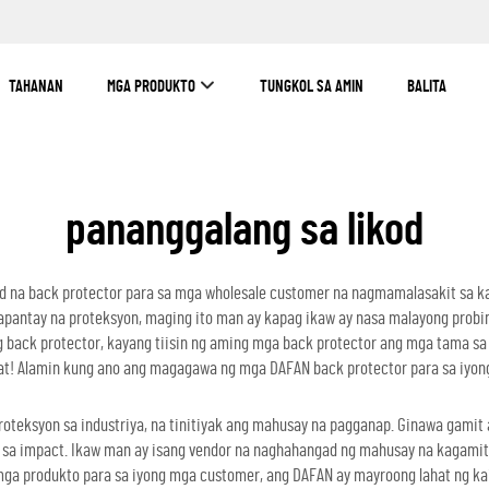
TAHANAN
MGA PRODUKTO
TUNGKOL SA AMIN
BALITA
pananggalang sa likod
ad na back protector para sa mga wholesale customer na nagmamalasakit sa k
antay na proteksyon, maging ito man ay kapag ikaw ay nasa malayong probins
 back protector, kayang tiisin ng aming mga back protector ang mga tama s
hat! Alamin kung ano ang magagawa ng mga DAFAN back protector para sa iyo
 proteksyon sa industriya, na tinitiyak ang mahusay na pagganap. Ginawa gami
sa impact. Ikaw man ay isang vendor na naghahangad ng mahusay na kagamitan
a produkto para sa iyong mga customer, ang DAFAN ay mayroong lahat ng kai