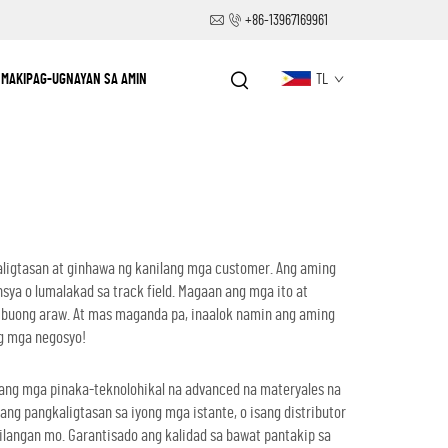
+86-13967169961
MAKIPAG-UGNAYAN SA AMIN
TL
aligtasan at ginhawa ng kanilang mga customer. Ang aming
ya o lumalakad sa track field. Magaan ang mga ito at
a buong araw. At mas maganda pa, inaalok namin ang aming
ng mga negosyo!
t ang mga pinaka-teknolohikal na advanced na materyales na
g pangkaligtasan sa iyong mga istante, o isang distributor
langan mo. Garantisado ang kalidad sa bawat pantakip sa