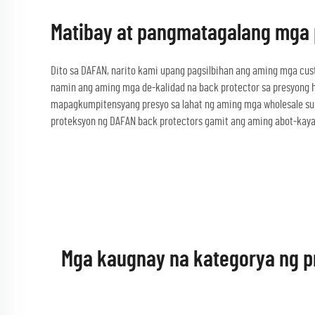
Matibay at pangmatagalang mga 
Dito sa DAFAN, narito kami upang pagsilbihan ang aming mga c
namin ang aming mga de-kalidad na back protector sa presyong hin
mapagkumpitensyang presyo sa lahat ng aming mga wholesale suppl
proteksyon ng DAFAN back protectors gamit ang aming abot-kaya
Mga kaugnay na kategorya ng p