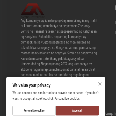
Ang kumpaniya ay ipinabagong-bayanan bilang isang maliit
at katamtamang teknolohiya na negosyo sa Zhejiang,
Sentro ng Pananal research at pagpapaunlad ng Kaligtasan
ng Hangzhou. Bukod dito, ang aming kumpaniya ay
pumasok na sa yugtong pagtatasa ng mga mataas na
teknolohiya na negosyo sa Hangzhou at mga pambansang
mataas na teknolohiya na negosyo. Simula sa pagpirma ng
kasunduan sa estratehikong pakikipagsosyed sa
Unibersidad ng Zhejiang noong 2013, ang kumpaniya ay
aktibong nagpaharap sa inobasyon at pananal research at
pagpapaunlad, at patuloy na lumikha ng mga bagong
produkto. Sa kasalukuyan, ang kumpaniya ay may 3 na
We value your privacy
imbentong patent at 17 na praktikal na patent.
We use cookies and similar tools to provide our services. If you don't
want to accept all cookies, click Personalize cookies.
Personalize cookies
Accept all
Copyright © Hangzho