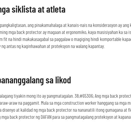
a siklista at atleta
angkaligtasan, ang pinakamahalaga at kanais-nais na konsiderasyon ay ang 
aming mga back protector ay magaan at ergonomiko, kaya masisiyahan ka sa isa
tom fit na hindi makakasagabal sa paggalaw o magiging hindi komportable kapag
y ng antas ng kaginhawahan at proteksyon na walang kapantay.
ananggalang sa likod
lagang tiyakin mong ito ay pangmatagalan. 38;#65306; Ang mga back protect
-araw-araw na paggamit. Mula sa mga construction worker hanggang sa mga ma
 disenyo at kalidad ng mga back protector na nananatili itong gumagana at f
g mga back protector ng DAFAN para sa pangmatagalang proteksyon at kapanat