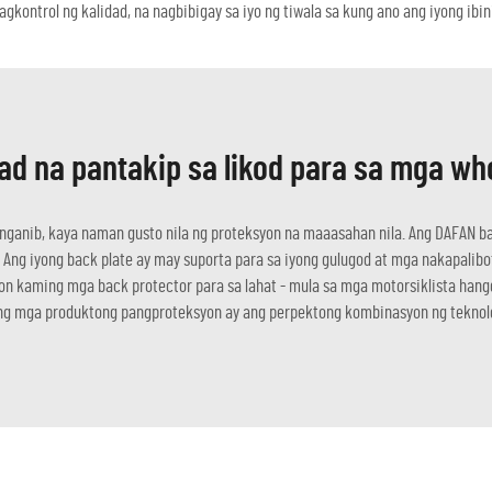
agkontrol ng kalidad, na nagbibigay sa iyo ng tiwala sa kung ano ang iyong ibi
ad na pantakip sa likod para sa mga wh
 panganib, kaya naman gusto nila ng proteksyon na maaasahan nila. Ang DAFAN 
an. Ang iyong back plate ay may suporta para sa iyong gulugod at mga nakapal
oon kaming mga back protector para sa lahat - mula sa mga motorsiklista han
ing mga produktong pangproteksyon ay ang perpektong kombinasyon ng teknolo