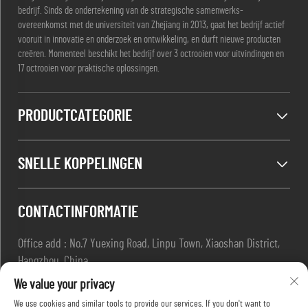
bedrijf. Sinds de ondertekening van de strategische samenwerks-
overeenkomst met de universiteit van Zhejiang in 2013, gaat het bedrijf actief
vooruit in innovatie en onderzoek en ontwikkeling, en durft nieuwe producten
creëren. Momenteel beschikt het bedrijf over 3 octrooien voor uitvindingen en
17 octrooien voor praktische oplossingen.
PRODUCTCATEGORIE
SNELLE KOPPELINGEN
CONTACTINFORMATIE
Office add : No.7 Yuexing Road, Linpu Town, Xiaoshan District,
Hangzhou, China
E-mail:
[email protected]
We value your privacy
Tel:
+86-13967169961
We use cookies and similar tools to provide our services. If you don't want to