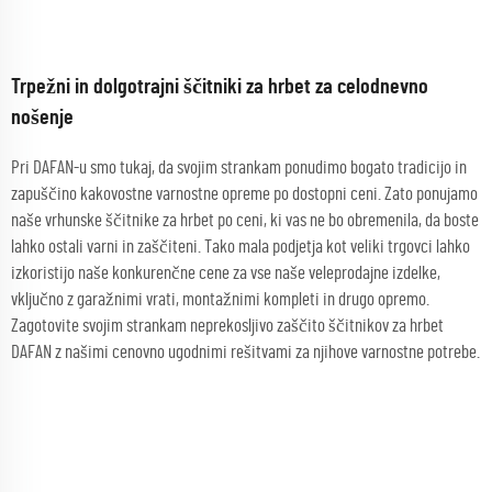
Trpežni in dolgotrajni ščitniki za hrbet za celodnevno
nošenje
Pri DAFAN-u smo tukaj, da svojim strankam ponudimo bogato tradicijo in
zapuščino kakovostne varnostne opreme po dostopni ceni. Zato ponujamo
naše vrhunske ščitnike za hrbet po ceni, ki vas ne bo obremenila, da boste
lahko ostali varni in zaščiteni. Tako mala podjetja kot veliki trgovci lahko
izkoristijo naše konkurenčne cene za vse naše veleprodajne izdelke,
vključno z garažnimi vrati, montažnimi kompleti in drugo opremo.
Zagotovite svojim strankam neprekosljivo zaščito ščitnikov za hrbet
DAFAN z našimi cenovno ugodnimi rešitvami za njihove varnostne potrebe.