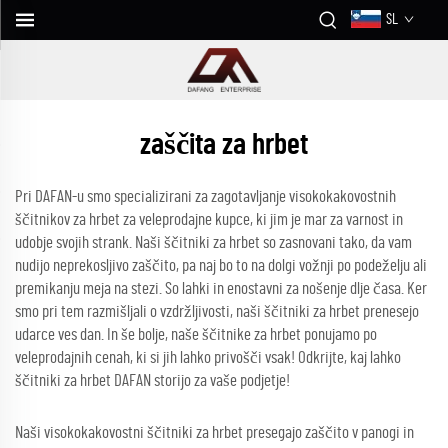
SL
zaščita za hrbet
Pri DAFAN-u smo specializirani za zagotavljanje visokokakovostnih
ščitnikov za hrbet za veleprodajne kupce, ki jim je mar za varnost in
udobje svojih strank. Naši ščitniki za hrbet so zasnovani tako, da vam
nudijo neprekosljivo zaščito, pa naj bo to na dolgi vožnji po podeželju ali
premikanju meja na stezi. So lahki in enostavni za nošenje dlje časa. Ker
smo pri tem razmišljali o vzdržljivosti, naši ščitniki za hrbet prenesejo
udarce ves dan. In še bolje, naše ščitnike za hrbet ponujamo po
veleprodajnih cenah, ki si jih lahko privošči vsak! Odkrijte, kaj lahko
ščitniki za hrbet DAFAN storijo za vaše podjetje!
Naši visokokakovostni ščitniki za hrbet presegajo zaščito v panogi in