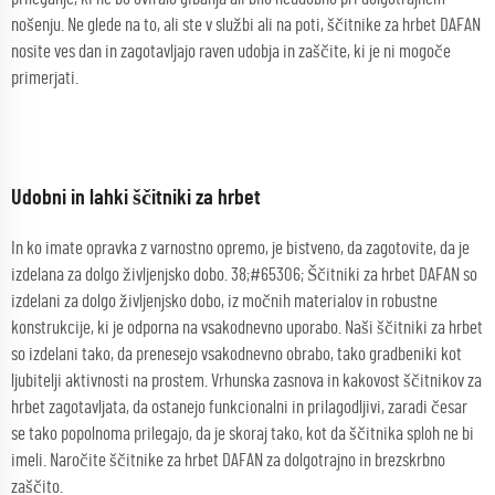
nošenju. Ne glede na to, ali ste v službi ali na poti, ščitnike za hrbet DAFAN
nosite ves dan in zagotavljajo raven udobja in zaščite, ki je ni mogoče
primerjati.
Udobni in lahki ščitniki za hrbet
In ko imate opravka z varnostno opremo, je bistveno, da zagotovite, da je
izdelana za dolgo življenjsko dobo. 38;#65306; Ščitniki za hrbet DAFAN so
izdelani za dolgo življenjsko dobo, iz močnih materialov in robustne
konstrukcije, ki je odporna na vsakodnevno uporabo. Naši ščitniki za hrbet
so izdelani tako, da prenesejo vsakodnevno obrabo, tako gradbeniki kot
ljubitelji aktivnosti na prostem. Vrhunska zasnova in kakovost ščitnikov za
hrbet zagotavljata, da ostanejo funkcionalni in prilagodljivi, zaradi česar
se tako popolnoma prilegajo, da je skoraj tako, kot da ščitnika sploh ne bi
imeli. Naročite ščitnike za hrbet DAFAN za dolgotrajno in brezskrbno
zaščito.