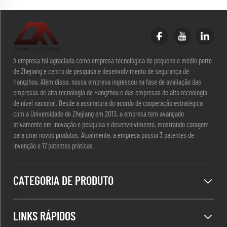
A empresa foi agraciada como empresa tecnológica de pequeno e médio porte
de Zhejiang e centro de pesquisa e desenvolvimento de segurança de
Hangzhou. Além disso, nossa empresa ingressou na fase de avaliação das
empresas de alta tecnologia de Hangzhou e das empresas de alta tecnologia
de nível nacional. Desde a assinatura do acordo de cooperação estratégica
com a Universidade de Zhejiang em 2013, a empresa tem avançado
ativamente em inovação e pesquisa e desenvolvimento, mostrando coragem
para criar novos produtos. Atualmente, a empresa possui 3 patentes de
invenção e 17 patentes práticas.
CATEGORIA DE PRODUTO
LINKS RÁPIDOS