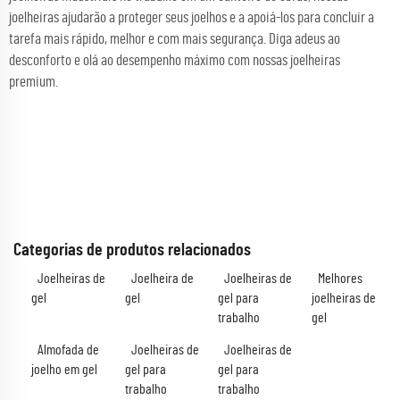
joelheiras ajudarão a proteger seus joelhos e a apoiá-los para concluir a
tarefa mais rápido, melhor e com mais segurança. Diga adeus ao
desconforto e olá ao desempenho máximo com nossas joelheiras
premium.
Categorias de produtos relacionados
Joelheiras de
Joelheira de
Joelheiras de
Melhores
gel
gel
gel para
joelheiras de
trabalho
gel
Almofada de
Joelheiras de
Joelheiras de
joelho em gel
gel para
gel para
trabalho
trabalho