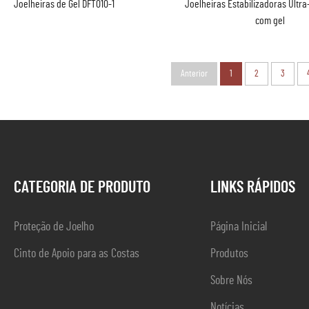
Joelheiras de Gel DFT010-1
Joelheiras Estabilizadoras Ultra
com gel
Anterior
1
2
3
CATEGORIA DE PRODUTO
LINKS RÁPIDOS
Proteção de Joelho
Página Inicial
Cinto de Apoio para as Costas
Produtos
Sobre Nós
Notícias