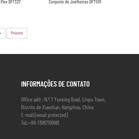
-Flex DFT327
Conjunto de Joelheiras DFT501
4
Próximo
INFORMAÇÕES DE CONTATO
Office add : N.º 7 Yuexing Road, Linpu Town,
Distrito de Xiaoshan, Hangzhou, China
E-mail:
[email protected]
Tel.:
+86-13967169961