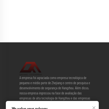
A empresa foi agraciada como empresa tecnológica de
pequeno e médio porte de Zhejiang e centro de pesquisa e
desenvolvimento de segurança de Hangzhou. Além disso,
nossa empresa ingressou na fase de avaliação das
empresas de alta tecnologia de Hangzhou e das empresas
de alta tecnologia de nível nacional. Desde a assinatura do
acordo de cooperação estratégica com a Universidade de