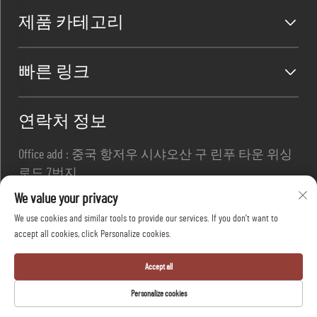
제품 카테고리
빠른 링크
연락처 정보
Office add : 중국 항저우 시샤오산 구 린푸 타운 위싱
로드 7번지
이메일 :
[email protected]
We value your privacy
전화번호 :
+86-13967169961
We use cookies and similar tools to provide our services. If you don't want to
accept all cookies, click Personalize cookies.
Copyright © 항저우 다팡 세이프티 유한회사 모든 권
Accept all
리 보유 -
개인정보 보호정책
-
블로그
Personalize cookies