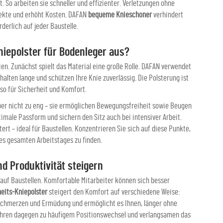
 So arbeiten sie schneller und effizienter. Verletzungen ohne
ojekte und erhöht Kosten. DAFAN
bequeme Knieschoner
verhindert
derlich auf jeder Baustelle.
iepolster für Bodenleger aus?
ien. Zunächst spielt das Material eine große Rolle. DAFAN verwendet
 halten lange und schützen Ihre Knie zuverlässig. Die Polsterung ist
so für Sicherheit und Komfort.
aber nicht zu eng – sie ermöglichen Bewegungsfreiheit sowie Beugen
timale Passform und sichern den Sitz auch bei intensiver Arbeit.
ert – ideal für Baustellen. Konzentrieren Sie sich auf diese Punkte,
es gesamten Arbeitstages zu finden.
d Produktivität steigern
f Baustellen. Komfortable Mitarbeiter können sich besser
heits-Kniepolster
steigert den Komfort auf verschiedene Weise:
t Schmerzen und Ermüdung und ermöglicht es Ihnen, länger ohne
führen dagegen zu häufigem Positionswechsel und verlangsamen das