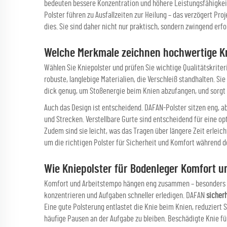
bedeuten bessere Konzentration und höhere Leistungsfähigkeit.
Polster führen zu Ausfallzeiten zur Heilung – das verzögert Pr
dies. Sie sind daher nicht nur praktisch, sondern zwingend erfor
Welche Merkmale zeichnen hochwertige Kn
Wählen Sie Kniepolster und prüfen Sie wichtige Qualitätskriter
robuste, langlebige Materialien, die Verschleiß standhalten. Sie
dick genug, um Stoßenergie beim Knien abzufangen, und sorgt 
Auch das Design ist entscheidend. DAFAN-Polster sitzen eng, 
und Strecken. Verstellbare Gurte sind entscheidend für eine op
Zudem sind sie leicht, was das Tragen über längere Zeit erleicht
um die richtigen Polster für Sicherheit und Komfort während d
Wie Kniepolster für Bodenleger Komfort un
Komfort und Arbeitstempo hängen eng zusammen – besonders au
konzentrieren und Aufgaben schneller erledigen. DAFAN
sicher
Eine gute Polsterung entlastet die Knie beim Knien, reduzier
häufige Pausen an der Aufgabe zu bleiben. Beschädigte Knie 