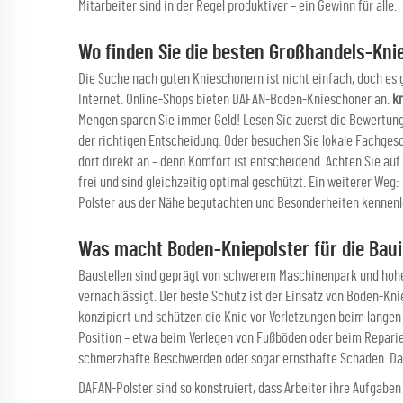
Mitarbeiter sind in der Regel produktiver – ein Gewinn für alle.
Wo finden Sie die besten Großhandels-Kni
Die Suche nach guten Knieschonern ist nicht einfach, doch es g
Internet. Online-Shops bieten DAFAN-Boden-Knieschoner an.
k
Mengen sparen Sie immer Geld! Lesen Sie zuerst die Bewertung
der richtigen Entscheidung. Oder besuchen Sie lokale Fachgesc
dort direkt an – denn Komfort ist entscheidend. Achten Sie au
frei und sind gleichzeitig optimal geschützt. Ein weiterer Weg
Polster aus der Nähe begutachten und Besonderheiten kennenler
Was macht Boden-Kniepolster für die Baui
Baustellen sind geprägt von schwerem Maschinenpark und hohen
vernachlässigt. Der beste Schutz ist der Einsatz von Boden-Kni
konzipiert und schützen die Knie vor Verletzungen beim langen
Position – etwa beim Verlegen von Fußböden oder beim Reparie
schmerzhafte Beschwerden oder sogar ernsthafte Schäden. Dah
DAFAN-Polster sind so konstruiert, dass Arbeiter ihre Aufgab