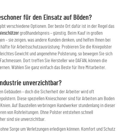
eschoner für den Einsatz auf Böden?
ibt verschiedene Optionen. Der beste Ort dafür ist in der Regel das
nieschützer
großhandelspreis – günstig. Beim Kauf in großen
en – sie zeigen, was andere Kunden denken, und helfen Ihnen bei
häfte für Arbeitsschutzausrüstung: Probieren Sie die Kniepolster
f leichtes Gewicht und angenehme Polsterung; so bewegen Sie sich
: Fachmessen. Dort treffen Sie Hersteller wie DAFAN, können die
nen. Wählen Sie ganz einfach das Beste für Ihre Mitarbeiter.
ndustrie unverzichtbar?
 Gebäuden – doch die Sicherheit der Arbeiter wird oft
epolstern. Diese speziellen Knieschoner sind für Arbeiten am Boden
 Knien. Auf Baustellen verbringen Handwerker stundenlang in dieser
ren von Rohrleitungen. Ohne Polster entstehen schnell
er sind sie unverzichtbar.
en ohne Sorge um Verletzungen erledigen können. Komfort und Schutz