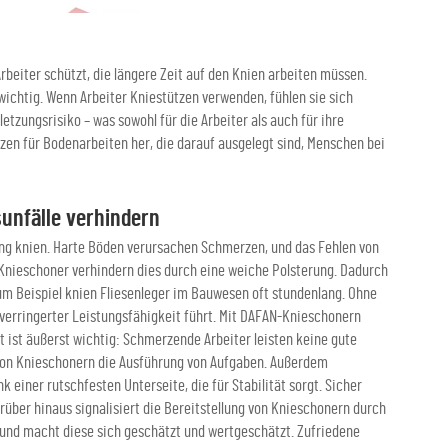
rbeiter schützt, die längere Zeit auf den Knien arbeiten müssen.
wichtig. Wenn Arbeiter Kniestützen verwenden, fühlen sie sich
etzungsrisiko – was sowohl für die Arbeiter als auch für ihre
tzen für Bodenarbeiten her, die darauf ausgelegt sind, Menschen bei
sunfälle verhindern
ng knien. Harte Böden verursachen Schmerzen, und das Fehlen von
n-Knieschoner verhindern dies durch eine weiche Polsterung. Dadurch
um Beispiel knien Fliesenleger im Bauwesen oft stundenlang. Ohne
verringerter Leistungsfähigkeit führt. Mit DAFAN-Knieschonern
t ist äußerst wichtig: Schmerzende Arbeiter leisten keine gute
von Knieschonern die Ausführung von Aufgaben. Außerdem
einer rutschfesten Unterseite, die für Stabilität sorgt. Sicher
arüber hinaus signalisiert die Bereitstellung von Knieschonern durch
und macht diese sich geschätzt und wertgeschätzt. Zufriedene