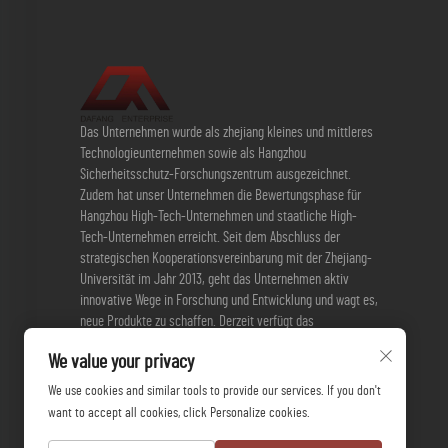
Das Unternehmen wurde als zhejiang kleines und mittleres
Technologieunternehmen sowie als Hangzhou
Sicherheitsschutz-Forschungszentrum ausgezeichnet.
Zudem hat unser Unternehmen die Bewertungsphase für
Hangzhou High-Tech-Unternehmen und staatliche High-
Tech-Unternehmen erreicht. Seit dem Abschluss der
strategischen Kooperationsvereinbarung mit der Zhejiang-
Universität im Jahr 2013, geht das Unternehmen aktiv
innovative Wege in Forschung und Entwicklung und wagt es,
neue Produkte zu schaffen. Derzeit verfügt das
Unternehmen über 3 Erfindungspatente und 17
We value your privacy
Gebrauchspatente.
We use cookies and similar tools to provide our services. If you don't
want to accept all cookies, click Personalize cookies.