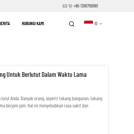
+86-13967169961
BERITA
HUBUNGI KAMI
ID
ing Untuk Berlutut Dalam Waktu Lama
lutut Anda. Banyak orang, seperti tukang bangunan, tukang
ama berjam-jam. Hal ini menyebabkan rasa sakit dan
puk sangat berguna....