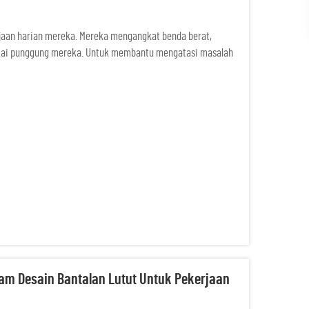
rjaan harian mereka. Mereka mengangkat benda berat,
kai punggung mereka. Untuk membantu mengatasi masalah
k-sabuk ini memberikan dukungan yang dibutuhkan untuk
am Desain Bantalan Lutut Untuk Pekerjaan