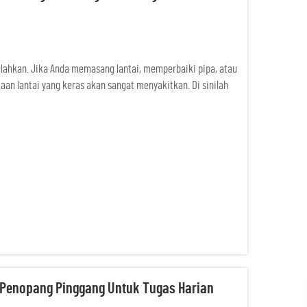
elahkan. Jika Anda memasang lantai, memperbaiki pipa, atau
an lantai yang keras akan sangat menyakitkan. Di sinilah
sus ini melindungi lutut Anda dan memudahkan Anda untuk...
Penopang Pinggang Untuk Tugas Harian