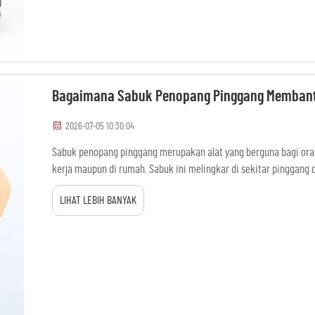
Bagaimana Sabuk Penopang Pinggang Membant
2026-07-05 10:30:04
Sabuk penopang pinggang merupakan alat yang berguna bagi ora
kerja maupun di rumah. Sabuk ini melingkar di sekitar pingga
bawah. Saat mengangkat benda berat, punggung Anda berisiko me
LIHAT LEBIH BANYAK
Sabuk ini membantu menjaga punggung ...