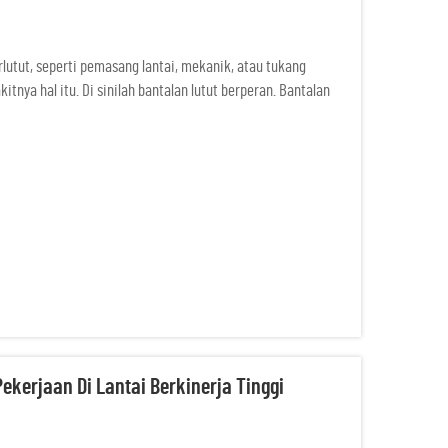
rlutut, seperti pemasang lantai, mekanik, atau tukang
tnya hal itu. Di sinilah bantalan lutut berperan. Bantalan
satu hal yang membuatnya lebih baik: tahan selip...
ekerjaan Di Lantai Berkinerja Tinggi