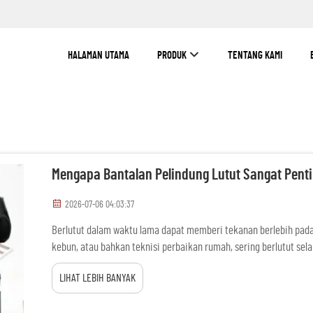
HALAMAN UTAMA
PRODUK
TENTANG KAMI
Mengapa Bantalan Pelindung Lutut Sangat Pent
2026-07-06 04:03:37
Berlutut dalam waktu lama dapat memberi tekanan berlebih pada 
kebun, atau bahkan teknisi perbaikan rumah, sering berlutut sel
ketidaknyamanan. Di sinilah bantalan pelindung lutut berlapis em
LIHAT LEBIH BANYAK