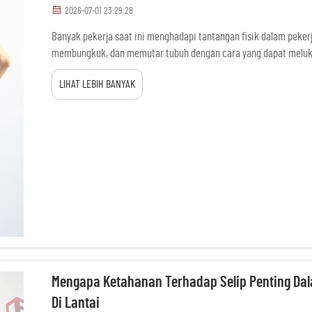
2026-07-01 23:29:28
Banyak pekerja saat ini menghadapi tantangan fisik dalam peke
membungkuk, dan memutar tubuh dengan cara yang dapat melu
ini, banyak orang menggunakan sabuk penopang pinggang. Sabu
LIHAT LEBIH BANYAK
melindungi lo...
Mengapa Ketahanan Terhadap Selip Penting Dal
Di Lantai