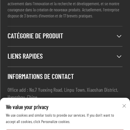
activement dans l'innovation et la recherche et développement, et se montre
courageuse dans la création de nouveaux produits. Actuellement, l'entreprise
dispose de 3 brevets d'invention et de 17 brevets pratiques.
CATÉGORIE DE PRODUIT
LIENS RAPIDES
INFORMATIONS DE CONTACT
Office add : No.7 Yuexing Road, Linpu Town, Xiaoshan District,
Hangzhou, Chine
E-mail :
[email protected]
We value your privacy
Tél :
+86-13967169961
We use cookies and similar tools to provide our services. If you don't want to
accept all cookies, click Personalize cookies.