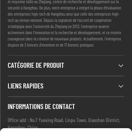
et moyenne taille au Zhejiang, centre de recherche et développement sur la
sécurité à Hangzhou. De plus, notre entreprise a intégré la phase d'évaluation
des entreprises high-tech de Hangzhou ainsi que celle des entreprises high-
tech au niveau national. Depuis la signature de l'accord de coopération
stratégique avec l'université du Zhejiang en 2013, l'entreprise avance
activement dans l'innovation et la recherche et développement, et se montre
courageuse dans la création de nouveaux produits. Actuellement, l'entreprise
dispose de 3 brevets d'invention et de 17 brevets pratiques.
CATÉGORIE DE PRODUIT
LIENS RAPIDES
INFORMATIONS DE CONTACT
Office add : No.7 Yuexing Road, Linpu Town, Xiaoshan District,
Hangzhou, Chine