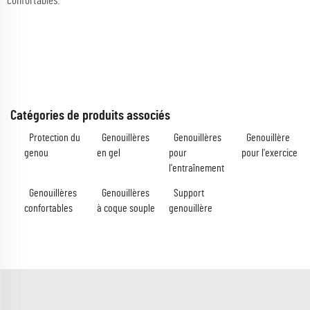
confortables.
Catégories de produits associés
Protection du
Genouillères
Genouillères
Genouillère
genou
en gel
pour
pour l'exercice
l'entraînement
Genouillères
Genouillères
Support
confortables
à coque souple
genouillère